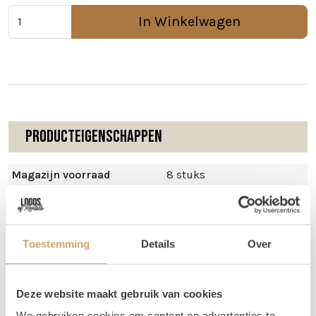
In Winkelwagen
Producteigenschappen
Magazijn voorraad
8 stuks
Toestemming
Details
Over
Omschrijving
Gezellige ronde oud roze kussentjes, diameter van
Deze website maakt gebruik van cookies
ongeveer 45 cm.
We gebruiken cookies om content en advertenties te