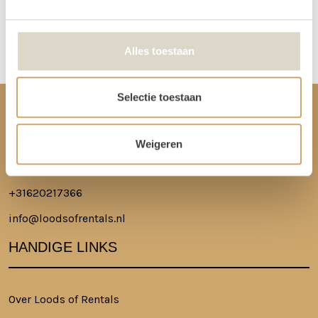
Disclaimer: Dit product is een verhuurproduct en kan gebruikssporen bevatten zoals krassen, deuken
of vlekken. We doen ons best de items zo netjes mogelijk bij je af te leveren.
Alles toestaan
Selectie toestaan
CONTACT
Weigeren
Ringkade 4, 3545NK Utrecht
+31620217366
info@loodsofrentals.nl
HANDIGE LINKS
Over Loods of Rentals