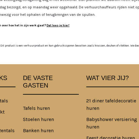
jdag bezorgd, en op maandag weer opgehaald. De verhuurchauffeurs rijden niet op
nwezig voor het ophalen of terugbrengen van de spullen.
 over hoe het in zijn werk gaat?
Dat lees je hier!
 Dit product is een verhuurproduct en kan gebruikssporen bevatten zoals krassen, deuken of vlekken. We doen o
KS
DE VASTE
WAT VIER JIJ?
GASTEN
tals
21 diner tafeldecoratie
Tafels huren
huren
kt
Stoelen huren
Babyshower versiering
huren
Rentals
Banken huren
Feest decoratie huren