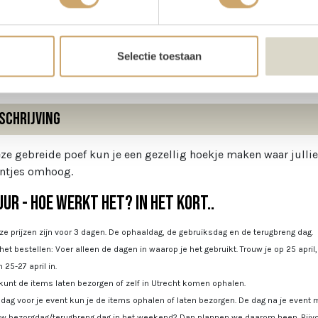
te
32 cm
ter
62 cm
Selectie toestaan
schrijving
ze gebreide poef kun je een gezellig hoekje maken waar julli
ntjes omhoog.
ur - Hoe werkt het? In het kort..
e prijzen zijn voor 3 dagen. De ophaaldag, de gebruiksdag en de terugbreng dag.
 het bestellen: Voer alleen de dagen in waarop je het gebruikt. Trouw je op 25 april
 25-27 april in.
kunt de items laten bezorgen of zelf in Utrecht komen ophalen.
dag voor je event kun je de items ophalen of laten bezorgen. De dag na je event m
uw bezorgdag/terugbreng dag in het weekend? Dan plannen we daarom heen. Bijvoo