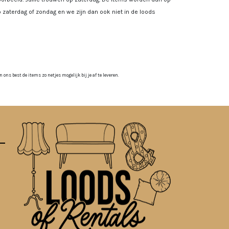
 zaterdag of zondag en we zijn dan ook niet in de loods
ns best de items zo netjes mogelijk bij je af te leveren.