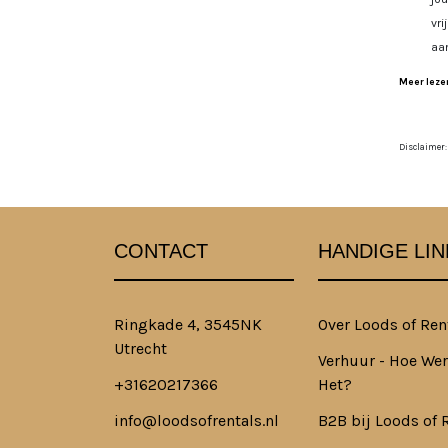
vri
aa
Meer lezen
Disclaimer:
CONTACT
HANDIGE LIN
Ringkade 4, 3545NK
Over Loods of Ren
Utrecht
Verhuur - Hoe Wer
+31620217366
Het?
info@loodsofrentals.nl
B2B bij Loods of 