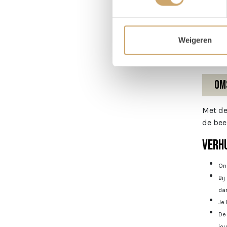
Hoog
Diame
Weigeren
Om
Met de
de bee
Verhu
Onz
Bij
dan
Je 
De 
jo