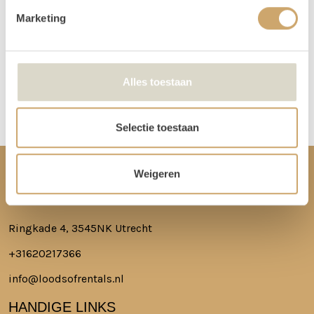
niet in de loods aanwezig voor het ophalen of terugbrengen van de
Marketing
spullen.
Meer lezen over hoe het in zijn werk gaat?
Dat lees je hier!
Alles toestaan
Disclaimer: Dit product is een verhuurproduct en kan gebruikssporen bevatten zoals krassen, deuken
of vlekken. We doen ons best de items zo netjes mogelijk bij je af te leveren.
Selectie toestaan
Weigeren
CONTACT
Ringkade 4, 3545NK Utrecht
+31620217366
info@loodsofrentals.nl
HANDIGE LINKS