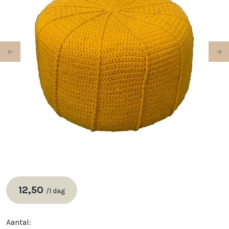
Previous
Ne
12,50
/
1 dag
Aantal: