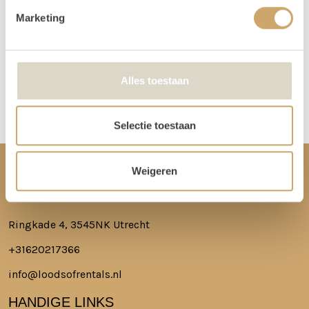
niet in de loods aanwezig voor het ophalen of terugbrengen van de
Marketing
spullen.
Meer lezen over hoe het in zijn werk gaat?
Dat lees je hier!
Alles toestaan
Disclaimer: Dit product is een verhuurproduct en kan gebruikssporen bevatten zoals krassen, deuken
of vlekken. We doen ons best de items zo netjes mogelijk bij je af te leveren.
Selectie toestaan
Weigeren
CONTACT
Ringkade 4, 3545NK Utrecht
+31620217366
info@loodsofrentals.nl
HANDIGE LINKS