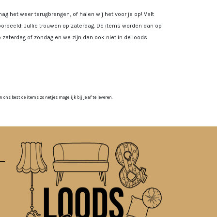
ag het weer terugbrengen, of halen wij het voor je op! Valt
rbeeld: Jullie trouwen op zaterdag. De items worden dan op
 zaterdag of zondag en we zijn dan ook niet in de loods
ns best de items zo netjes mogelijk bij je af te leveren.