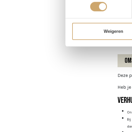
Pr
Magaz
Weigeren
Om
Deze p
Heb je
Verhu
Onz
Bij
dan