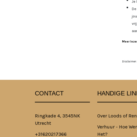
Je 
De 
jo
vri
aa
Meer lezen
Disclaimer:
CONTACT
HANDIGE LIN
Ringkade 4, 3545NK
Over Loods of Ren
Utrecht
Verhuur - Hoe Wer
+31620217366
Het?