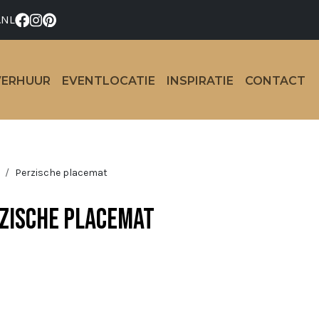
.NL
VERHUUR
EVENTLOCATIE
INSPIRATIE
CONTACT
Perzische placemat
zische placemat