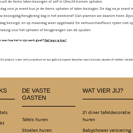
kunt de items laten bezorgen of zelf in Utrecht komen ophalen.
dag voor je event kun je de items ophalen of laten bezorgen. De dag na je event m
uw bezorgdag/terugbreng dag in het weekend? Dan plannen we daarom heen. Bijvoo
jdag bezorgd, en op maandag weer opgehaald. De verhuurchauffeurs rijden niet op
nwezig voor het ophalen of terugbrengen van de spullen.
 over hoe het in zijn werk gaat?
Dat lees je hier!
 Dit product is een verhuurproduct en kan gebruikssporen bevatten zoals krassen, deuken of vlekken. We doen o
KS
DE VASTE
WAT VIER JIJ?
GASTEN
tals
21 diner tafeldecoratie
Tafels huren
huren
kt
Stoelen huren
Babyshower versiering