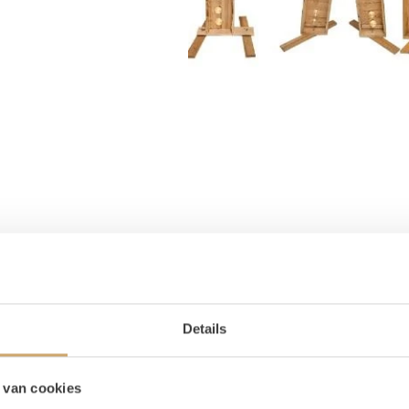
Details
oducten in pakket
 van cookies
Lichtletter P
1x