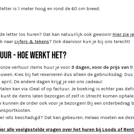
 letter is 1 meter hoog en rond de 60 cm breed.
 de letter los huren? Dat kan natuurlijk ook gewoon!
Hier zie j
k naar
cijfers & tekens
? Ook daarvoor kun je bij ons terecht!
uur - Hoe werkt het?
 onze verhuur items huur je voor
3 dagen, voor de prijs van 1
!
uwen. Kies bij het reserveren dus alleen de gebruiksdag. Dus h
 april. De andere dagen krijg je van ons cadeau!
talen kan via iDeal of op factuur. Je boeking is echter pas defin
 kunt de items laten bezorgen of zelf in Utrecht komen ophale
 kunnen de order ook voor je bezorgen! Bij een orderbedrag b
ansportkosten.
 er iets beschadigd? Dat kan gebeuren. Helaas moeten we deze
ier alle veelgestelde vragen over het huren bij Loods of Rent