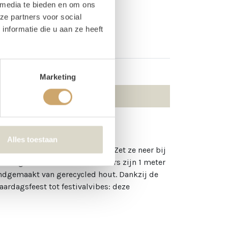
 media te bieden en om ons
Lichtletter T
ze partners voor social
nformatie die u aan ze heeft
Marketing
Alles toestaan
n dat het tijd is om te vieren. Zet ze neer bij
brengen meteen sfeer. De letters zijn 1 meter
andgemaakt van gerecycled hout. Dankzij de
jaardagsfeest tot festivalvibes: deze