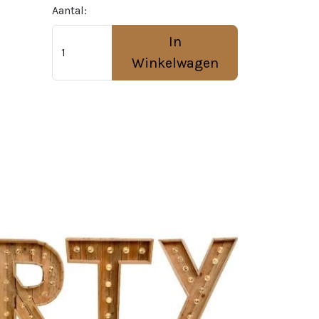
Aantal:
In
Winkelwagen