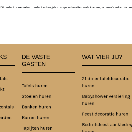
 Dit product is een verhuurproduct en kan gebruikssporen bevatten zoals krassen, deuken of vlekken. We doen o
KS
DE VASTE
WAT VIER JIJ?
GASTEN
tals
21 diner tafeldecoratie
Tafels huren
huren
kt
Stoelen huren
Babyshower versiering
huren
Rentals
Banken huren
Feest decoratie huren
arden
Barren huren
Bedrijfsfeest aankledin
Tapijten huren
huren