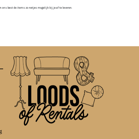
ns best de items zo netjes mogelijk bij je af te leveren.
g