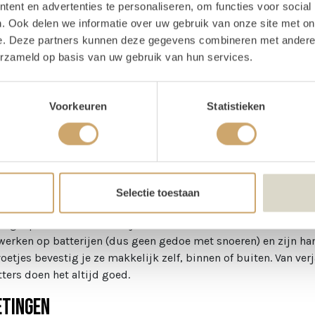
ent en advertenties te personaliseren, om functies voor social
Lichtletter R
1x
. Ook delen we informatie over uw gebruik van onze site met on
e. Deze partners kunnen deze gegevens combineren met andere i
Lichtletter Y
erzameld op basis van uw gebruik van hun services.
Voorkeuren
Statistieken
schrijving
ten Lichtletters PARTY huren
Selectie toestaan
et this PARTY started! Met deze lichtletters weet iedereen metee
ang, op de dansvloer of bij de DJ-booth—waar ze ook staan, ze 
werken op batterijen (dus geen gedoe met snoeren) en zijn h
voetjes bevestig je ze makkelijk zelf, binnen of buiten. Van ver
tters doen het altijd goed.
tingen