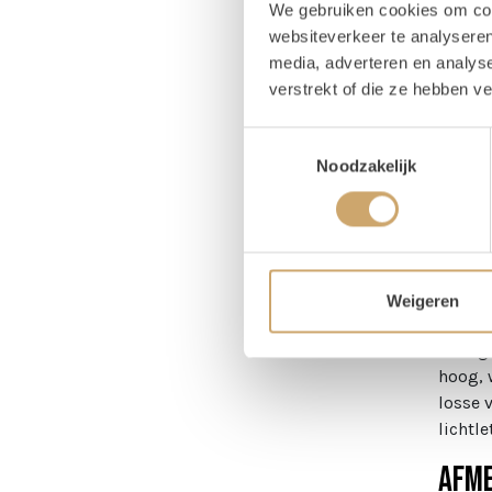
We gebruiken cookies om cont
1x
websiteverkeer te analyseren
media, adverteren en analys
1x
verstrekt of die ze hebben v
Toestemmingsselectie
Noodzakelijk
Om
Hou
Weigeren
Let’s g
de ing
hoog, 
losse 
lichtle
Afme