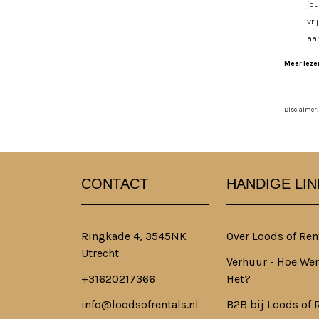
jo
vri
aa
Meer lezen
Disclaimer:
CONTACT
HANDIGE LIN
Ringkade 4, 3545NK
Over Loods of Ren
Utrecht
Verhuur - Hoe Wer
+31620217366
Het?
info@loodsofrentals.nl
B2B bij Loods of 