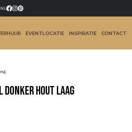
.NL
VERHUUR
EVENTLOCATIE
INSPIRATIE
CONTACT
aag
l donker hout laag