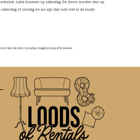
rbeeld: Jullie trouwen op zaterdag. De items worden dan op
 zaterdag of zondag en we zijn dan ook niet in de loods
ns best de items zo netjes mogelijk bij je af te leveren.