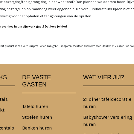
uw bezorgdag/terugbreng dag in het weekend? Dan plannen we daarom heen. Bijvoo
jdag bezorgd, en op maandag weer opgehaald. De verhuurchauffeurs rijden niet op
nwezig voor het ophalen of terugbrengen van de spullen.
 over hoe het in zijn werk gaat?
Dat lees je hier!
 Dit product is een verhuurproduct en kan gebruikssporen bevatten zoals krassen, deuken of vlekken. We doen o
KS
DE VASTE
WAT VIER JIJ?
GASTEN
tals
21 diner tafeldecoratie
Tafels huren
huren
kt
Stoelen huren
Babyshower versiering
huren
Rentals
Banken huren