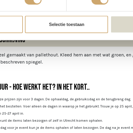
te
100 cm
Selectie toestaan
schrijving
zel gemaakt van pallethout. Kleed hem aan met wat groen, en
beschreven spiegel.
ur - Hoe werkt het? In het kort..
e prijzen zijn voor 3 dagen. De ophaaldag, de gebruiksdag en de terugbreng dag.
 het bestellen: Voer alleen de dagen in waarop je het gebruikt. Trouw je op 25 april
 25-27 april in.
kunt de items laten bezorgen of zelf in Utrecht komen ophalen.
dag voor je event kun je de items ophalen of laten bezorgen. De dag na je event m