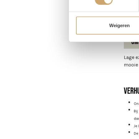
Hoog
Weigeren
Om
Lage e
mooie 
Verhu
Onz
Bij
dan
Je 
De 