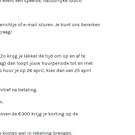
e event een speelse, natuurlijke touch.
erichtje of e-mail sturen. Je kunt ons bereiken
graag!
!
Zo krijg je lekker de tijd om op en af te
ag) dan loopt jouw huurperiode tot en met
huur je op 26 april, kies dan van 25 april
itief na betaling.
n.
oven de €300 krijg je korting op de
 kosten wel in rekening brengen.