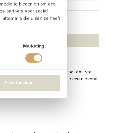
 media te bieden en om ons
ze partners voor social
nformatie die u aan ze heeft
Marketing
r, geen verwelking, wél een frisse look van
knallend festival organiseert, ze passen overal
Alles toestaan