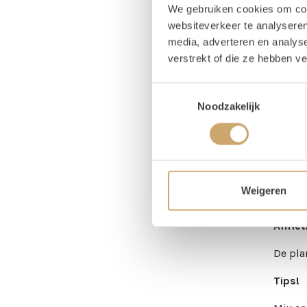
We gebruiken cookies om cont
Hoog
websiteverkeer te analyseren
media, adverteren en analys
verstrekt of die ze hebben v
Om
Toestemmingsselectie
Noodzakelijk
Mo
Kunstp
begin t
Weigeren
bij.
Afmet
De pla
Tips!