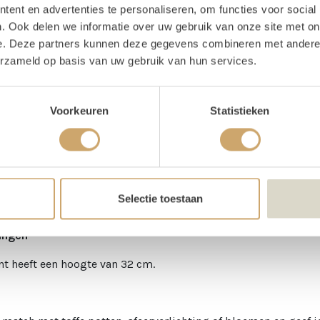
ent en advertenties te personaliseren, om functies voor social
te
180 cm
. Ook delen we informatie over uw gebruik van onze site met on
e. Deze partners kunnen deze gegevens combineren met andere i
erzameld op basis van uw gebruik van hun services.
schrijving
Voorkeuren
Statistieken
nstera - klein huren
lanten toveren elke locatie om tot een groene oase – geen wate
ot eind! Of je nu een tropisch feestje, een chique diner of een 
Selectie toestaan
ingen
nt heeft een hoogte van 32 cm.