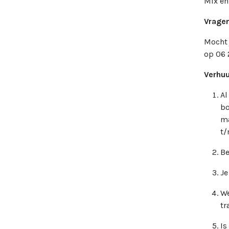
Mix en
Vrage
Mocht 
op 06 
Verhuu
Al
bo
ma
t/
Be
Je
We
tr
Is