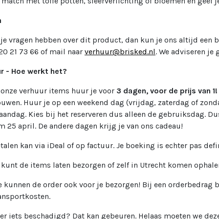
 match met toffe potten, sfeerverlichting of bloemen en geef j
n
je vragen hebben over dit product, dan kun je ons altijd een b
20 21 73 66 of mail naar
verhuur@brisked.nl
. We adviseren je 
r - Hoe werkt het?
 onze verhuur items huur je voor
3 dagen, voor de prijs van 1
uwen. Huur je op een weekend dag (vrijdag, zaterdag of zond
andag. Kies bij het reserveren dus alleen de gebruiksdag. Dus 
m 25 april. De andere dagen krijg je van ons cadeau!
talen kan via iDeal of op factuur. Je boeking is echter pas defin
 kunt de items laten bezorgen of zelf in Utrecht komen ophale
 kunnen de order ook voor je bezorgen! Bij een orderbedrag b
ansportkosten.
 er iets beschadigd? Dat kan gebeuren. Helaas moeten we deze