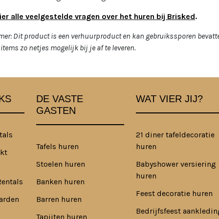
ier alle veelgestelde vragen over het huren bij Brisked
.
mer: Dit product is een verhuurproduct en kan gebruikssporen bevatt
items zo netjes mogelijk bij je af te leveren.
KS
DE VASTE
WAT VIER JIJ?
GASTEN
tals
21 diner tafeldecoratie
Tafels huren
huren
kt
Stoelen huren
Babyshower versiering
huren
Rentals
Banken huren
Feest decoratie huren
arden
Barren huren
Bedrijfsfeest aankledin
Tapijten huren