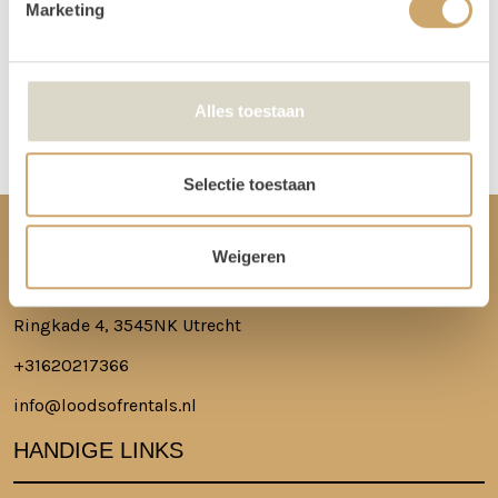
Marketing
Meer lezen over hoe het in zijn werk gaat?
Dat lees je hier!
Disclaimer: Dit product is een verhuurproduct en kan gebruikssporen bevatten zoals krassen, deuken
Alles toestaan
of vlekken. We doen ons best de items zo netjes mogelijk bij je af te leveren.
Selectie toestaan
CONTACT
Weigeren
Ringkade 4, 3545NK Utrecht
+31620217366
info@loodsofrentals.nl
HANDIGE LINKS