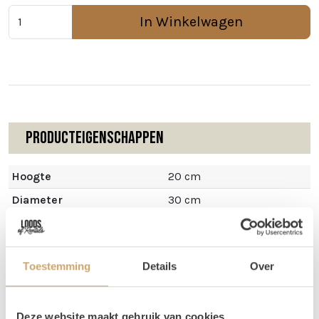
In Winkelwagen
Producteigenschappen
Hoogte
20 cm
Diameter
30 cm
Toestemming
Details
Over
Omschrijving
Deze website maakt gebruik van cookies
Gebruik dit mini tafeltje om bijvoorbeeld een sapkan of