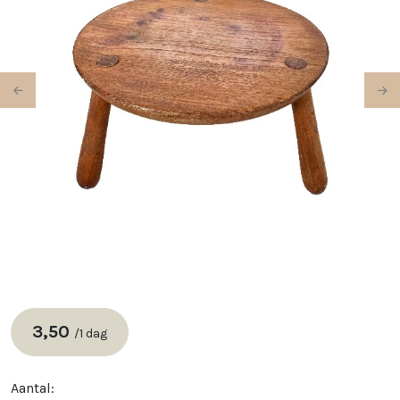
Previous
Ne
3,50
/
1 dag
Aantal: