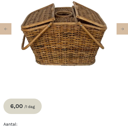
Previous
Ne
6,00
/
1 dag
Aantal: