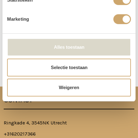
daarom heen. Bijvoorbeeld: Jullie trouwen op zaterdag. De items
worden dan op vrijdag bezorgd, en op maandag weer opgehaald. De
verhuurchauffeurs rijden niet op zaterdag of zondag en we zijn dan ook
Marketing
niet in de loods aanwezig voor het ophalen of terugbrengen van de
spullen.
Meer lezen over hoe het in zijn werk gaat?
Dat lees je hier!
Alles toestaan
Disclaimer: Dit product is een verhuurproduct en kan gebruikssporen bevatten zoals krassen, deuken
Selectie toestaan
of vlekken. We doen ons best de items zo netjes mogelijk bij je af te leveren.
Weigeren
CONTACT
Ringkade 4, 3545NK Utrecht
+31620217366