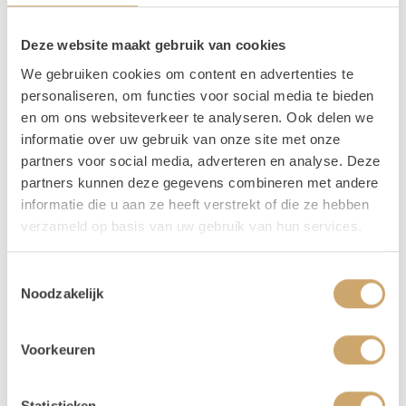
Omschrijving
Deze website maakt gebruik van cookies
Leuke mand met twee vakken voor eten en andere
We gebruiken cookies om content en advertenties te
benodigdheden en een vak voor iets als een fles water,
personaliseren, om functies voor social media te bieden
wijn of champagne!
en om ons websiteverkeer te analyseren. Ook delen we
informatie over uw gebruik van onze site met onze
partners voor social media, adverteren en analyse. Deze
Verhuur - Hoe werkt het? In het kort..
partners kunnen deze gegevens combineren met andere
informatie die u aan ze heeft verstrekt of die ze hebben
Onze prijzen zijn voor 3 dagen. De ophaaldag, de gebruiksdag en de
verzameld op basis van uw gebruik van hun services.
terugbreng dag.
Bij het bestellen: Voer alleen de dagen in waarop je het gebruikt. Trouw
Toestemmingsselectie
je op 25 april, voer dan 2 keer 25 april in. Duurt jouw event 3 dagen, vul
Noodzakelijk
dan 25-27 april in.
Je kunt de items laten bezorgen of zelf in Utrecht komen ophalen.
De dag voor je event kun je de items ophalen of laten bezorgen. De dag
Voorkeuren
na je event mag het weer terugbrengen, of halen wij het voor je op! Valt
jouw bezorgdag/terugbreng dag in het weekend? Dan plannen we
Statistieken