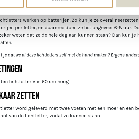
 romantische of rustieke event komen ze goed uit de verf. Voor
k en gezellig effect.
ichtletters werken op batterijen. Zo kun je ze overal neerzett
terijen per letter, en daarmee doen ze het ongeveer 6-8 uur. De
 zeker weten dat ze de hele dag aan kunnen staan? Dan kun je h
affen.
st je dat we al deze lichtletters zelf met de hand maken? Ergens anders
tingen
ten lichtletter V is 60 cm hoog
lkaar zetten
htletter word geleverd met twee voeten met een moer en een b
ant van de lichtletter, zodat ze kunnen staan.