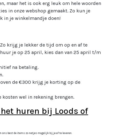
tten, maar het is ook erg leuk om hele woorden
ies in onze webshop gemaakt. Zo kun je
ik in je winkelmandje doen!
 Zo krijg je lekker de tijd om op en af te
uur je op 25 april, kies dan van 25 april t/m
itief na betaling.
n.
oven de €300 krijg je korting op de
 kosten wel in rekening brengen.
 het huren bij Loods of
ns best de items zo netjes mogelijk bij je af te leveren.