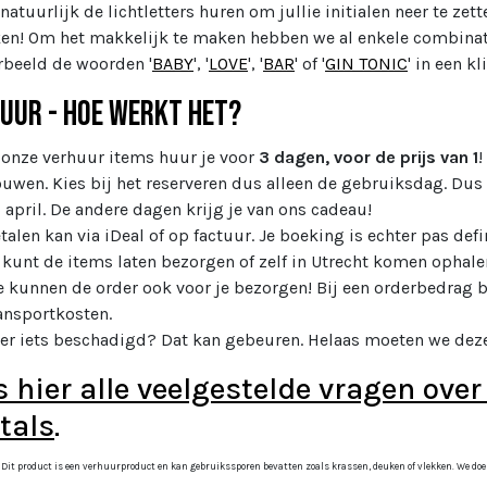
 natuurlijk de lichtletters huren om jullie initialen neer te ze
en! Om het makkelijk te maken hebben we al enkele combinat
rbeeld de woorden '
BABY
', '
LOVE
', '
BAR
' of '
GIN TONIC
'
in een kl
uur - Hoe werkt het?
 onze verhuur items huur je voor
3 dagen, voor de prijs van 1
!
uwen. Kies bij het reserveren dus alleen de gebruiksdag. Dus h
 april. De andere dagen krijg je van ons cadeau!
talen kan via iDeal of op factuur. Je boeking is echter pas defin
 kunt de items laten bezorgen of zelf in Utrecht komen ophale
 kunnen de order ook voor je bezorgen! Bij een orderbedrag b
ansportkosten.
 er iets beschadigd? Dat kan gebeuren. Helaas moeten we deze
s hier alle veelgestelde vragen over
tals
.
 Dit product is een verhuurproduct en kan gebruikssporen bevatten zoals krassen, deuken of vlekken. We doen o