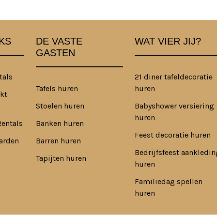
KS
DE VASTE
WAT VIER JIJ?
GASTEN
tals
21 diner tafeldecoratie
Tafels huren
huren
kt
Stoelen huren
Babyshower versiering
huren
Rentals
Banken huren
Feest decoratie huren
arden
Barren huren
Bedrijfsfeest aankledin
Tapijten huren
huren
Familiedag spellen
huren