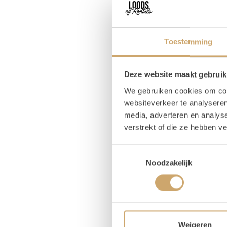
Pr
Toestemming
Magaz
Hoog
Deze website maakt gebruik
We gebruiken cookies om cont
websiteverkeer te analyseren
media, adverteren en analys
Om
verstrekt of die ze hebben v
Toestemmingsselectie
Noodzakelijk
Hou
Wij ❤️
we, wan
Weigeren