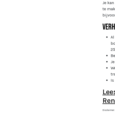
Je kan
te mak
bijvoo
Verh
Al
bo
25
Be
Je
We
tr
Is
Lee
Ren
Disclaimer: