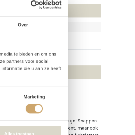
Over
 media te bieden en om ons
ze partners voor social
nformatie die u aan ze heeft
Marketing
ens en merken dat jullie ook fan zijn! Snappen
Zo staan ze tof op een festival event, maar ook
Alles toestaan