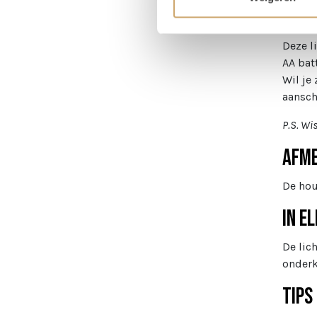
op een
een leu
Deze l
AA bat
Wil je
aansch
P.S. Wi
Afme
De hou
In e
De lic
onderk
Tips