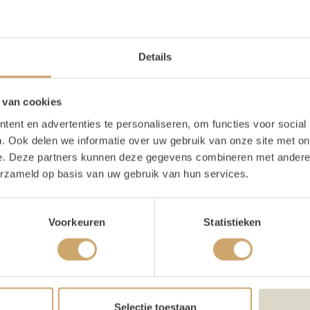
oducteigenschappen
Details
ijn voorraad
1 stuks
te
60 cm
 van cookies
ent en advertenties te personaliseren, om functies voor social
. Ook delen we informatie over uw gebruik van onze site met on
e. Deze partners kunnen deze gegevens combineren met andere i
schrijving
erzameld op basis van uw gebruik van hun services.
Voorkeuren
Statistieken
ten Licht letter klein V
 lichtletters! Wij gebruiken ze bijna bij iedere styling wel erg
t de houten lichtletters passen eigenlijk wel bij iedere stijl. 
Selectie toestaan