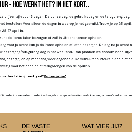
ur - Hoe werkt het? In het kort..
e prijzen zijn voor 3 dagen. De ophaaldag, de gebruiksdag en de terugbreng dag.
 het bestellen: Voer alleen de dagen in waarop je het gebruikt. Trouw je op 25 april
 25-27 april in.
kunt de items laten bezorgen of zelf in Utrecht komen ophalen.
dag voor je event kun je de items ophalen of laten bezorgen. De dag na je event m
uw bezorgdag/terugbreng dag in het weekend? Dan plannen we daarom heen. Bijvoo
jdag bezorgd, en op maandag weer opgehaald. De verhuurchauffeurs rijden niet op
nwezig voor het ophalen of terugbrengen van de spullen.
 over hoe het in zijn werk gaat?
Dat lees je hier!
 Dit product is een verhuurproduct en kan gebruikssporen bevatten zoals krassen, deuken of vlekken. We doen o
KS
DE VASTE
WAT VIER JIJ?