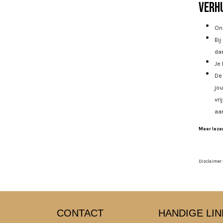
Verhu
Onz
Bij
dan
Je 
De 
jo
vri
aa
Meer lezen
Disclaimer:
CONTACT
HANDIGE LIN