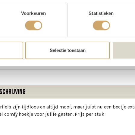
oducteigenschappen
Voorkeuren
Statistieken
ijn voorraad
3 stuks
te
60 cm
te
105 cm
Selectie toestaan
ogte
40 cm
schrijving
rfiels zijn tijdloos en altijd mooi, maar juist nu een beetje e
el comfy hoekje voor jullie gasten. Prijs per stuk