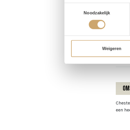
Toestemmingsselectie
Pr
Noodzakelijk
Magaz
Breed
Hoog
Weigeren
Zitho
Om
Cheste
een he