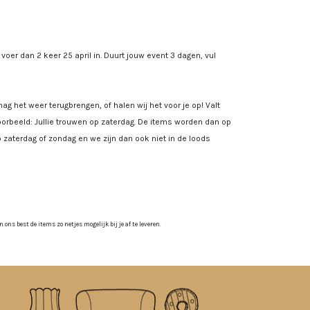
, voer dan 2 keer 25 april in. Duurt jouw event 3 dagen, vul
ag het weer terugbrengen, of halen wij het voor je op! Valt
rbeeld: Jullie trouwen op zaterdag. De items worden dan op
 zaterdag of zondag en we zijn dan ook niet in de loods
ns best de items zo netjes mogelijk bij je af te leveren.