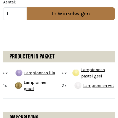
Aantal:
In Winkelwagen
Producten in pakket
Lampionnen
2x
Lampionnen lila
2x
pastel geel
Lampionnen
1x
2x
Lampionnen wit
goud
Omschrijving