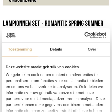
Lampionnen set - Romantic spring summer
Lampionnen zijn niet te missen op jullie event en zorgen
voor extra gezelligheid. Met deze set krijg je 7
lampionnen in de kleuren lila, pastel geel, goud en wit.
Toestemming
Details
Over
Afmetingen
We leveren een mix van verschillende maten van 20 - 45
Deze website maakt gebruik van cookies
cm.
We gebruiken cookies om content en advertenties te
Setkorting
personaliseren, om functies voor social media te bieden
en om ons websiteverkeer te analyseren. Ook delen we
Prijs losse items: €18,50
informatie over uw gebruik van onze site met onze
Setprijs: €15,00
partners voor social media, adverteren en analyse. Deze
partners kunnen deze gegevens combineren met andere
Tips
informatie die u aan ze heeft verstrekt of die ze hebben