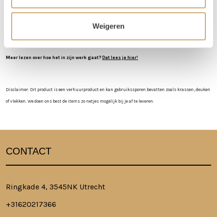
worden dan op vrijdag bezorgd, en op maandag weer opgehaald. De
verhuurchauffeurs rijden niet op zaterdag of zondag en we zijn dan ook
Weigeren
niet in de loods aanwezig voor het ophalen of terugbrengen van de
spullen.
Meer lezen over hoe het in zijn werk gaat?
Dat lees je hier!
Disclaimer: Dit product is een verhuurproduct en kan gebruikssporen bevatten zoals krassen, deuken
of vlekken. We doen ons best de items zo netjes mogelijk bij je af te leveren.
CONTACT
Ringkade 4, 3545NK Utrecht
+31620217366