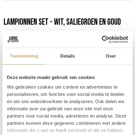
Lampionnen set - wit, saliegroen en goud
Lampionnen zijn niet te missen op jullie event en zorgen
voor extra gezelligheid. Met deze set krijg je 7
lampionnen in de kleuren wit, saliegroen en goud.
Toestemming
Details
Over
Afmetingen
We leveren een mix van verschillende maten van 20 - 45
Deze website maakt gebruik van cookies
cm.
We gebruiken cookies om content en advertenties te
Setkorting
personaliseren, om functies voor social media te bieden
en om ons websiteverkeer te analyseren. Ook delen we
Prijs losse items: €17,50
informatie over uw gebruik van onze site met onze
Setprijs: €15,00
partners voor social media, adverteren en analyse. Deze
Tips
partners kunnen deze gegevens combineren met andere
informatie die u aan ze heeft verstrekt of die ze hebben
Om de plafond look helemaal af te maken kun je nog wat