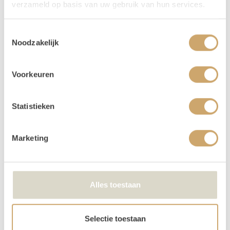
verzameld op basis van uw gebruik van hun services.
leuke
vlaggetjes
of
prikkabels
bij huren.
Vragen
Toestemmingsselectie
Noodzakelijk
Heb je nog vragen over dit product? Dan kun je altijd
mailen naar
info@loodsofrentals.nl
.
Voorkeuren
Verhuur - Hoe werkt het? In het kort..
Onze prijzen zijn voor 3 dagen. De ophaaldag, de gebruiksdag en de
Statistieken
terugbreng dag.
Bij het bestellen: Voer alleen de dagen in waarop je het gebruikt. Trouw
Marketing
je op 25 april, voer dan 2 keer 25 april in. Duurt jouw event 3 dagen, vul
dan 25-27 april in.
Je kunt de items laten bezorgen of zelf in Utrecht komen ophalen.
De dag voor je event kun je de items ophalen of laten bezorgen. De dag
Alles toestaan
na je event mag het weer terugbrengen, of halen wij het voor je op! Valt
jouw bezorgdag/terugbreng dag in het weekend? Dan plannen we
daarom heen. Bijvoorbeeld: Jullie trouwen op zaterdag. De items
Selectie toestaan
worden dan op vrijdag bezorgd, en op maandag weer opgehaald. De