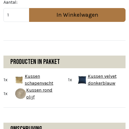
Aantal:
In Winkelwagen
Producten in pakket
Kussen
Kussen velvet
1x
1x
schapenvacht
donkerblauw
Kussen rond
1x
olijf
Omschrijving