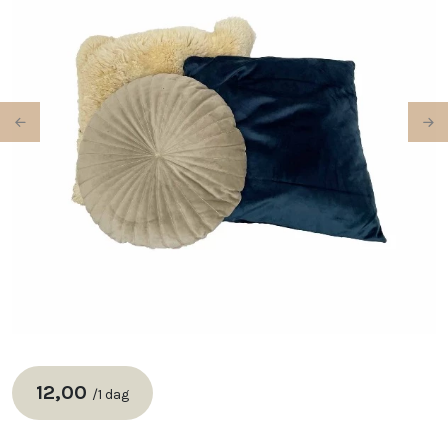
Previous
Ne
12,00
/
1 dag