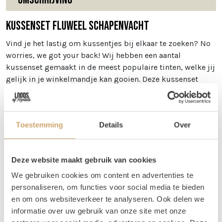
Kussenset Fluweel Schapenvacht
Vind je het lastig om kussentjes bij elkaar te zoeken? No
worries, we got your back! Wij hebben een aantal
kussenset gemaakt in de meest populaire tinten, welke jij
gelijk in je winkelmandje kan gooien. Deze kussenset
bestaat uit een rond olijfkleurig kussen, een kussen van
schapenvacht en een fluweel blauw kussen. Een leuke mix
welke mooi staat op veel banken zoals de rotan banken!
Toestemming
Details
Over
In deze set
De volgende kussens zijn bij deze set inbegrepen:
rond
Deze website maakt gebruik van cookies
olijf
,
schapenvacht
,
velvet donkerblauw
We gebruiken cookies om content en advertenties te
Tips
personaliseren, om functies voor social media te bieden
en om ons websiteverkeer te analyseren. Ook delen we
Je hoeft deze kussens natuurlijk niet maar op 1 bankje te
informatie over uw gebruik van onze site met onze
gebruiken, zoals op de foto. Haal ze uit elkaar en gebruik