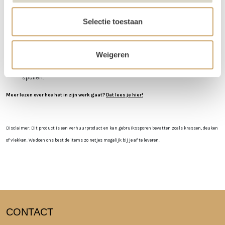
na je event mag het weer terugbrengen, of halen wij het voor je op! Valt
jouw bezorgdag/terugbreng dag in het weekend? Dan plannen we
Selectie toestaan
daarom heen. Bijvoorbeeld: Jullie trouwen op zaterdag. De items
worden dan op vrijdag bezorgd, en op maandag weer opgehaald. De
verhuurchauffeurs rijden niet op zaterdag of zondag en we zijn dan ook
Weigeren
niet in de loods aanwezig voor het ophalen of terugbrengen van de
spullen.
Meer lezen over hoe het in zijn werk gaat?
Dat lees je hier!
Disclaimer: Dit product is een verhuurproduct en kan gebruikssporen bevatten zoals krassen, deuken
of vlekken. We doen ons best de items zo netjes mogelijk bij je af te leveren.
CONTACT