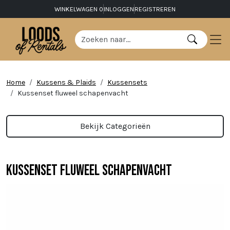
WINKELWAGEN
0
INLOGGEN
REGISTREREN
Home
Kussens & Plaids
Kussensets
Kussenset fluweel schapenvacht
Bekijk Categorieën
Kussenset fluweel schapenvacht