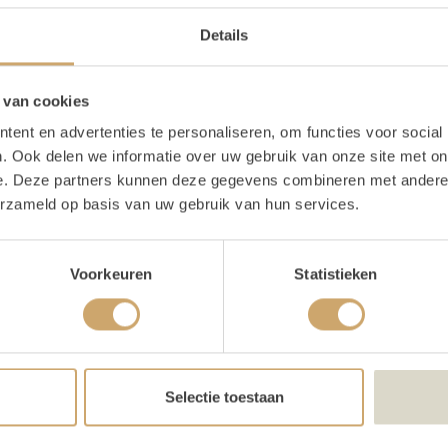
oducten in pakket
Details
Kussen rond olijf
1x
 van cookies
Kussen velvet donkerblauw
1x
ent en advertenties te personaliseren, om functies voor social
. Ook delen we informatie over uw gebruik van onze site met on
Kussen velvet petrol
e. Deze partners kunnen deze gegevens combineren met andere i
erzameld op basis van uw gebruik van hun services.
Voorkeuren
Statistieken
schrijving
enset Blauwe Tinten
e het lastig om kussentjes bij elkaar te zoeken? No worries, w
Selectie toestaan
set gemaakt in de meest populaire tinten, welke jij gelijk in
t uit een aantal kussen met blauwe tinten, gemixt met wat neu