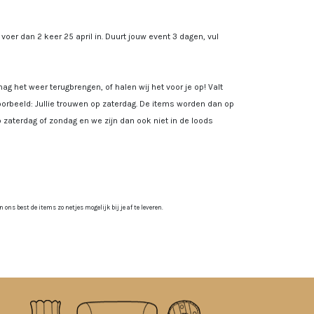
, voer dan 2 keer 25 april in. Duurt jouw event 3 dagen, vul
ag het weer terugbrengen, of halen wij het voor je op! Valt
rbeeld: Jullie trouwen op zaterdag. De items worden dan op
 zaterdag of zondag en we zijn dan ook niet in de loods
ns best de items zo netjes mogelijk bij je af te leveren.