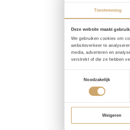
Pr
Toestemming
1x
Deze website maakt gebruik
1x
We gebruiken cookies om cont
websiteverkeer te analyseren
1x
media, adverteren en analys
verstrekt of die ze hebben v
Toestemmingsselectie
Noodzakelijk
Om
Kuss
Vind j
Weigeren
kussen
bestaa