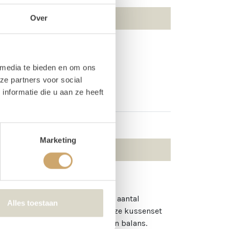
Over
Kussen lichtgrijs motief
Kussen rond petrol
 media te bieden en om ons
ze partners voor social
nformatie die u aan ze heeft
Marketing
e got your back! Wij hebben een aantal
Alles toestaan
 je winkelmandje kan gooien. Deze kussenset
tralere kleuren voor wat rust en balans.