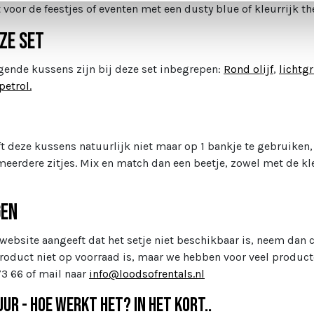
t voor de feestjes of eventen met een dusty blue of kleurrijk t
eze set
gende kussens zijn bij deze set inbegrepen:
Rond olijf
,
lichtgr
petrol.
ft deze kussens natuurlijk niet maar op 1 bankje te gebruiken, 
meerdere zitjes. Mix en match dan een beetje, zowel met de kle
gen
 website aangeeft dat het setje niet beschikbaar is, neem dan 
product niet op voorraad is, maar we hebben voor veel producte
73 66 of mail naar
info@loodsofrentals.nl
ur - Hoe werkt het? In het kort..