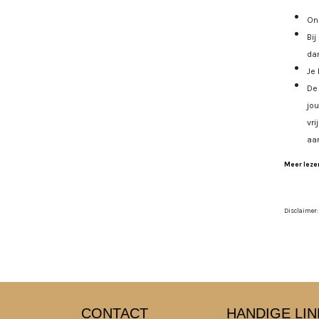
Onz
Bij
dan
Je 
De 
jo
vri
aa
Meer lezen
Disclaimer:
CONTACT
HANDIGE LIN