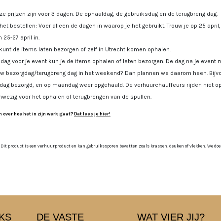
e prijzen zijn voor 3 dagen. De ophaaldag, de gebruiksdag en de terugbreng dag.
 het bestellen: Voer alleen de dagen in waarop je het gebruikt. Trouw je op 25 april
 25-27 april in.
kunt de items laten bezorgen of zelf in Utrecht komen ophalen.
dag voor je event kun je de items ophalen of laten bezorgen. De dag na je event m
uw bezorgdag/terugbreng dag in het weekend? Dan plannen we daarom heen. Bijvoo
jdag bezorgd, en op maandag weer opgehaald. De verhuurchauffeurs rijden niet op
nwezig voor het ophalen of terugbrengen van de spullen.
 over hoe het in zijn werk gaat?
Dat lees je hier!
 Dit product is een verhuurproduct en kan gebruikssporen bevatten zoals krassen, deuken of vlekken. We doen o
KS
DE VASTE
WAT VIER JIJ?