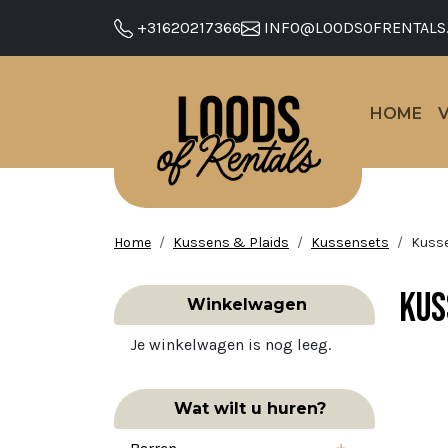
+31620217366
INFO@LOODSOFRENTALS
HOME
Home
Kussens & Plaids
Kussensets
Kusse
Kus
Winkelwagen
Je winkelwagen is nog leeg.
Wat wilt u huren?