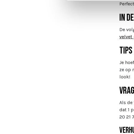
Perfec
In d
De vol
velvet 
Tips
Je hoe
ze op 
look!
Vra
Als de
dat 1 
20 21 
Verhu