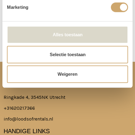
spullen.
Marketing
Meer lezen over hoe het in zijn werk gaat?
Dat lees je hier!
Alles toestaan
Disclaimer: Dit product is een verhuurproduct en kan gebruikssporen bevatten zoals krassen, deuken
of vlekken. We doen ons best de items zo netjes mogelijk bij je af te leveren.
Selectie toestaan
Weigeren
CONTACT
Ringkade 4, 3545NK Utrecht
+31620217366
info@loodsofrentals.nl
HANDIGE LINKS