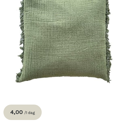
4,00
/
1 dag