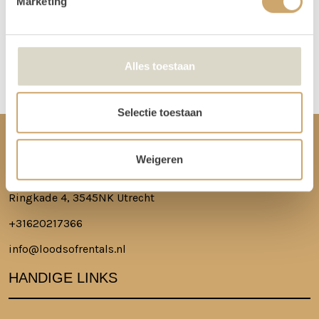
Marketing
Meer lezen over hoe het in zijn werk gaat?
Dat lees je hier!
Disclaimer: Dit product is een verhuurproduct en kan gebruikssporen bevatten zoals krassen, deuken
Alles toestaan
of vlekken. We doen ons best de items zo netjes mogelijk bij je af te leveren.
Selectie toestaan
CONTACT
Weigeren
Ringkade 4, 3545NK Utrecht
+31620217366
info@loodsofrentals.nl
HANDIGE LINKS