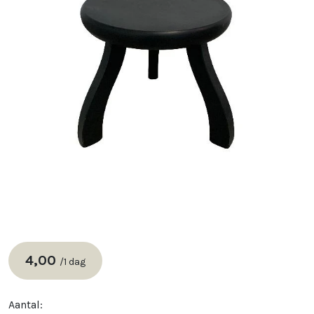
4,00
/
1 dag
Aantal: