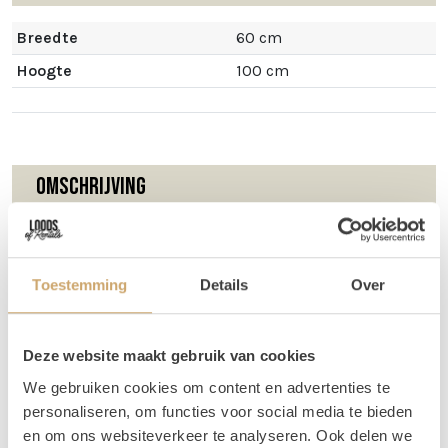
Breedte
60 cm
Hoogte
100 cm
Omschrijving
Houten Lichtletters KISS huren
Zin in een zoete knipoog op je event? Dan zijn deze KISS
Toestemming
Details
Over
lichtletters een absolute must. Romantisch, speels en
helemaal passend bij love shoots, bruiloften,
verlovingsfeestjes of een cheeky photobooth. Ze zijn 1
Deze website maakt gebruik van cookies
meter hoog, gemaakt van gerecycled hout en werken
We gebruiken cookies om content en advertenties te
draadloos op batterijen. Zet ze neer waar je wilt—binnen of
personaliseren, om functies voor social media te bieden
buiten, dankzij de losse voetjes. Love is in the air (and in
en om ons websiteverkeer te analyseren. Ook delen we
the lights)!