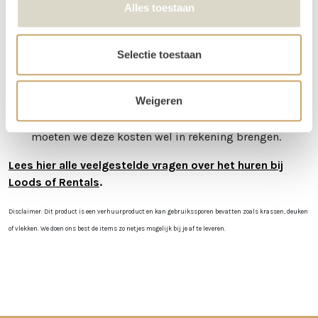
Betalen kan via iDeal of op factuur. Je boeking is
Alles toestaan
echter pas definitief na betaling.
Je kunt de items laten bezorgen of zelf in Utrecht
komen ophalen.
Selectie toestaan
We kunnen de order ook voor je bezorgen! Bij een
orderbedrag boven de €300 krijg je korting op de
Weigeren
transportkosten.
Is er iets beschadigd? Dat kan gebeuren. Helaas
moeten we deze kosten wel in rekening brengen.
Lees hier alle veelgestelde vragen over het huren bij
Loods of Rentals
.
Disclaimer: Dit product is een verhuurproduct en kan gebruikssporen bevatten zoals krassen, deuken
of vlekken. We doen ons best de items zo netjes mogelijk bij je af te leveren.