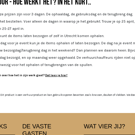
ur - Hoe werkt het? In het kort..
e prijzen zijn voor 3 dagen. De ophaaldag, de gebruiksdag en de terugbreng dag.
 het bestellen: Voer alleen de dagen in waarop je het gebruikt. Trouw je op 25 april
 25-27 april in.
kunt de items laten bezorgen of zelf in Utrecht komen ophalen.
dag voor je event kun je de items ophalen of laten bezorgen. De dag na je event m
uw bezorgdag/terugbreng dag in het weekend? Dan plannen we daarom heen. Bijvoo
jdag bezorgd, en op maandag weer opgehaald. De verhuurchauffeurs rijden niet op
nwezig voor het ophalen of terugbrengen van de spullen.
 over hoe het in zijn werk gaat?
Dat lees je hier!
 Dit product is een verhuurproduct en kan gebruikssporen bevatten zoals krassen, deuken of vlekken. We doen o
KS
DE VASTE
WAT VIER JIJ?
GASTEN