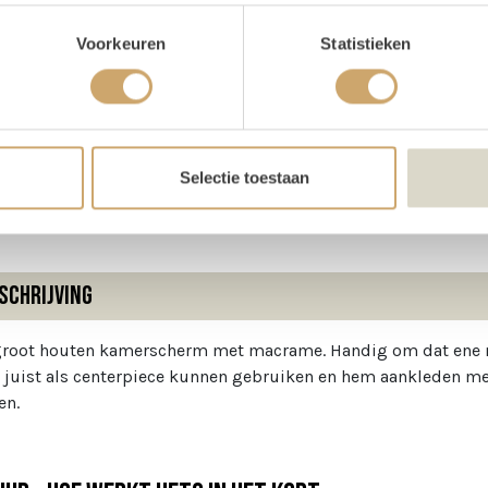
oducteigenschappen
Voorkeuren
Statistieken
ijn voorraad
1 stuks
te
140 cm
te
180 cm
Selectie toestaan
schrijving
root houten kamerscherm met macrame. Handig om dat ene ni
 juist als centerpiece kunnen gebruiken en hem aankleden met
en.