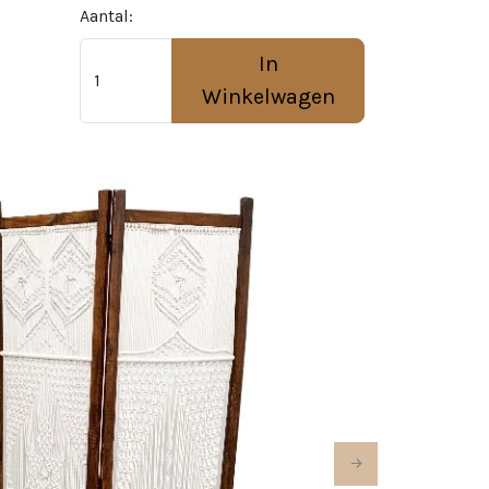
Aantal:
In
Winkelwagen
Next