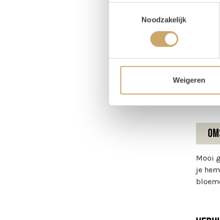
Toestemmingsselectie
Pr
Noodzakelijk
Magaz
Breed
Hoog
Weigeren
Om
Mooi g
je hem
bloem