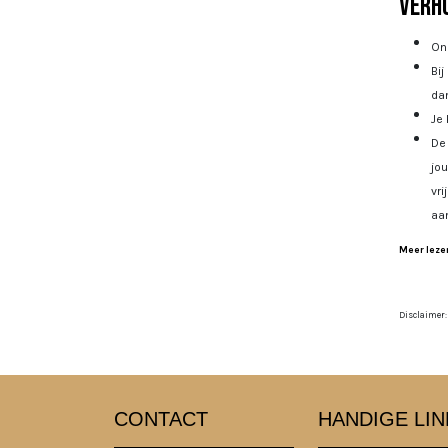
Verhu
Onz
Bij
dan
Je 
De 
jo
vri
aa
Meer lezen
Disclaimer:
CONTACT
HANDIGE LIN