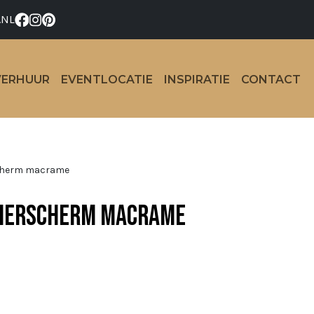
.NL
VERHUUR
EVENTLOCATIE
INSPIRATIE
CONTACT
herm macrame
merscherm macrame