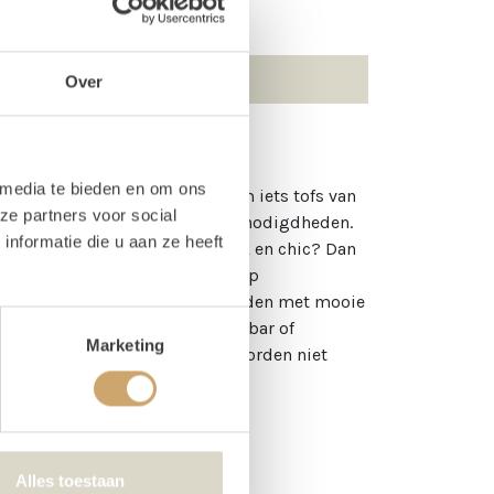
Over
 media te bieden en om ons
 het perfecte, blanke canvas om iets tofs van
ze partners voor social
mte voor glazen en andere barbenodigdheden.
nformatie die u aan ze heeft
 op wilt! Ga je voor lekker strak en chic? Dan
 gebeitst blad! Deze bar kun je op
 table. Dan kun je de bar aankleden met mooie
gezet worden als toffe cocktailbar of
Marketing
kratjes die je op de foto ziet, worden niet
uren.
Alles toestaan