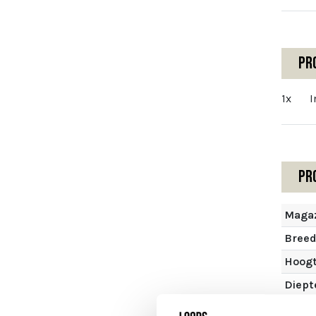
Pr
1x
I
Pr
Magaz
Breed
Hoog
Diept