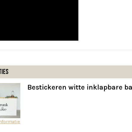
ties
Bestickeren witte inklapbare b
nformatie