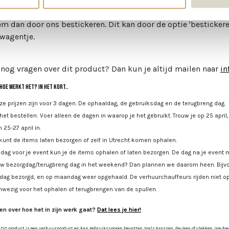
de bar met
zinken teilen
,
kratjes
of zet wat
sapkannen
neer! Wil
em dan door ons bestickeren. Dit kan door de optie 'bestickeren
wagentje.
 nog vragen over dit product? Dan kun je altijd mailen naar
in
Hoe werkt het? In het kort..
e prijzen zijn voor 3 dagen. De ophaaldag, de gebruiksdag en de terugbreng dag.
 het bestellen: Voer alleen de dagen in waarop je het gebruikt. Trouw je op 25 april
 25-27 april in.
kunt de items laten bezorgen of zelf in Utrecht komen ophalen.
dag voor je event kun je de items ophalen of laten bezorgen. De dag na je event m
uw bezorgdag/terugbreng dag in het weekend? Dan plannen we daarom heen. Bijvoo
jdag bezorgd, en op maandag weer opgehaald. De verhuurchauffeurs rijden niet op
nwezig voor het ophalen of terugbrengen van de spullen.
en over hoe het in zijn werk gaat?
Dat lees je hier!
 Dit product is een verhuurproduct en kan gebruikssporen bevatten zoals krassen, deuken of vlekken. We doen o