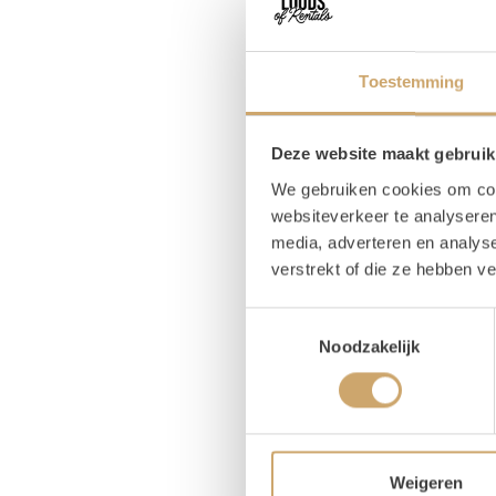
Om
Toestemming
Ink
Deze website maakt gebruik
We gebruiken cookies om cont
Deze w
websiteverkeer te analyseren
te mak
media, adverteren en analys
Wat oo
verstrekt of die ze hebben v
is wit
versch
Toestemmingsselectie
taartp
Noodzakelijk
bijvoo
standa
Afmeting
De wit
Weigeren
Tips