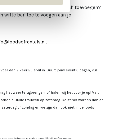
 je aan de bar een personal touch toevoegen?
 witte bar' toe te voegen aan je
fo@loodsofrentals.nl
.
, voer dan 2 keer 25 april in. Duurt jouw event 3 dagen, vul
ag het weer terugbrengen, of halen wij het voor je op! Valt
rbeeld: Jullie trouwen op zaterdag. De items worden dan op
 zaterdag of zondag en we zijn dan ook niet in de loods
ns best de items zo netjes mogelijk bij je af te leveren.