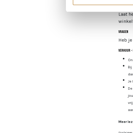
Style 
Laat h
winkel
Vragen
Heb je
Verhuur - 
Onz
Bij
dan
Je 
De 
jo
vri
aa
Meer lez
Disclaimer: