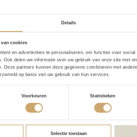
schrijving
Details
lapbare witte bar huren
 van cookies
ent en advertenties te personaliseren, om functies voor social
itte bar heeft een moderne touch door zijn strakke look. Het is
. Ook delen we informatie over uw gebruik van onze site met on
en! Door de handige plank in de bar, is er genoeg opslagrui
e. Deze partners kunnen deze gegevens combineren met andere i
k leuk is aan deze bar: je kunt zelf kiezen welk bovenblad je er
erzameld op basis van uw gebruik van hun services.
 het mooist. Wil je toch liever iets rustiekers? Ga dan voor een
illende manieren inzetten. Zo kun je hem gebruiken als sweet
lateaus, glazen schalen en leuke gebaksbordjes. Ook kan het in
Voorkeuren
Statistieken
rbeeld uitserveerbar voor een BBQ-buffet. Let op: de flesjes en 
ard meegeleverd bij de bar. Deze kun je uiteraard wel erbij h
en
te inklapbare bar is 180 cm x 112 cm x 60 cm
Selectie toestaan