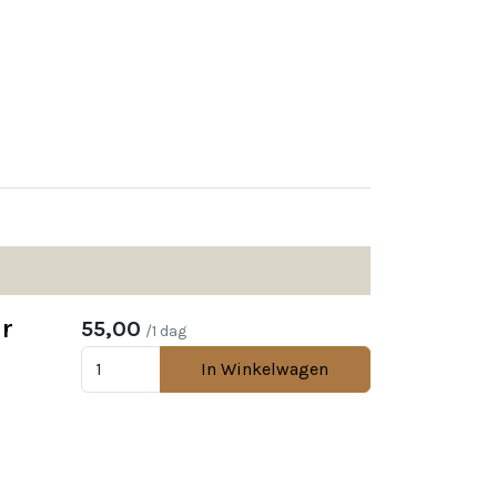
ar
55,00
/1 dag
In Winkelwagen