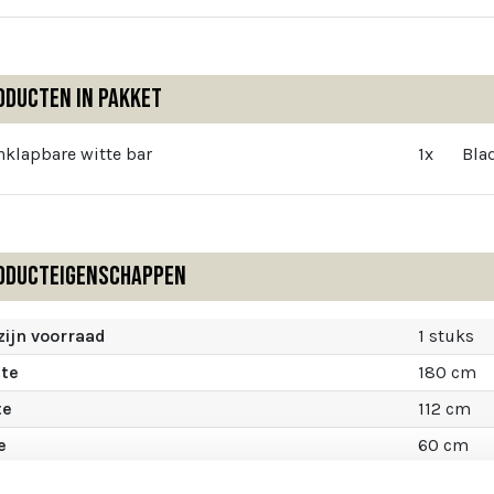
oducten in pakket
nklapbare witte bar
1x
Blad
oducteigenschappen
ijn voorraad
1 stuks
te
180 cm
te
112 cm
e
60 cm