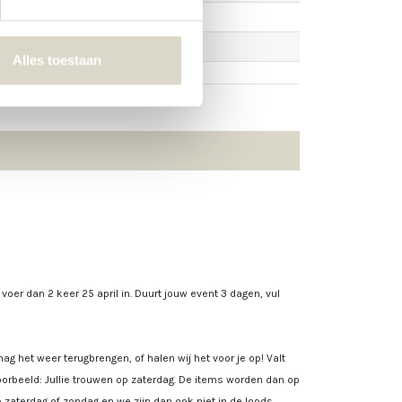
Alles toestaan
, voer dan 2 keer 25 april in. Duurt jouw event 3 dagen, vul
ag het weer terugbrengen, of halen wij het voor je op! Valt
rbeeld: Jullie trouwen op zaterdag. De items worden dan op
 zaterdag of zondag en we zijn dan ook niet in de loods