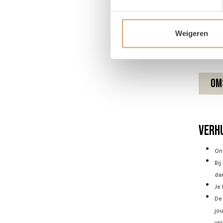
Hoog
Diame
Weigeren
Om
Verhu
Onz
Bij
dan
Je 
De 
jo
vri