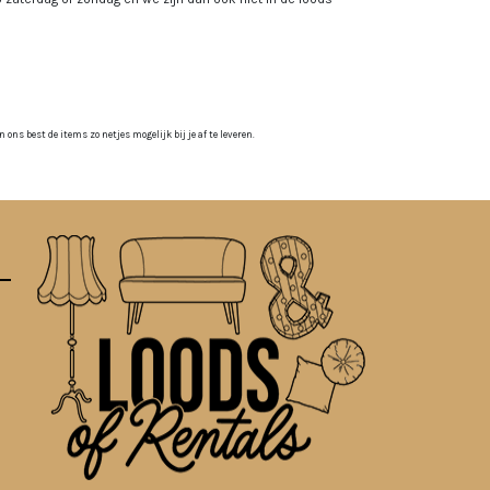
ns best de items zo netjes mogelijk bij je af te leveren.