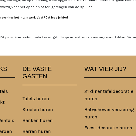
nwezig voor het ophalen of terugbrengen van de spullen.
 over hoe het in zijn werk gaat?
Dat lees je hier!
 Dit product is een verhuurproduct en kan gebruikssporen bevatten zoals krassen, deuken of vlekken. We doen o
KS
DE VASTE
WAT VIER JIJ?
GASTEN
tals
21 diner tafeldecoratie
Tafels huren
huren
kt
Stoelen huren
Babyshower versiering
huren
Rentals
Banken huren
Feest decoratie huren
arden
Barren huren