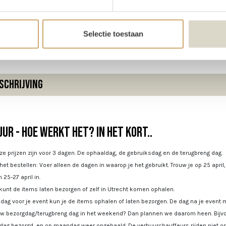
te
30 cm
ter
28 cm
Selectie toestaan
schrijving
ur - Hoe werkt het? In het kort..
e prijzen zijn voor 3 dagen. De ophaaldag, de gebruiksdag en de terugbreng dag.
 het bestellen: Voer alleen de dagen in waarop je het gebruikt. Trouw je op 25 april
 25-27 april in.
kunt de items laten bezorgen of zelf in Utrecht komen ophalen.
dag voor je event kun je de items ophalen of laten bezorgen. De dag na je event m
uw bezorgdag/terugbreng dag in het weekend? Dan plannen we daarom heen. Bijvoo
jdag bezorgd, en op maandag weer opgehaald. De verhuurchauffeurs rijden niet op