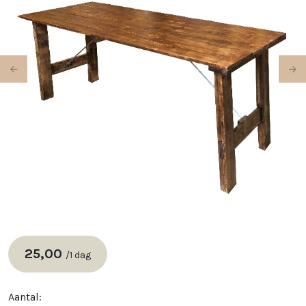
Previous
Ne
25,00
/
1 dag
Aantal: