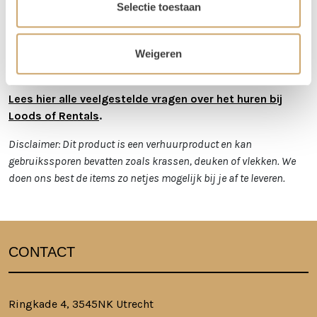
Selectie toestaan
orderbedrag boven de €300 krijg je korting op de
transportkosten.
Is er iets beschadigd? Dat kan gebeuren. Helaas
Weigeren
moeten we deze kosten wel in rekening brengen.
Lees hier alle veelgestelde vragen over het huren bij
Loods of Rentals
.
Disclaimer: Dit product is een verhuurproduct en kan
gebruikssporen bevatten zoals krassen, deuken of vlekken. We
doen ons best de items zo netjes mogelijk bij je af te leveren.
CONTACT
Ringkade 4, 3545NK Utrecht