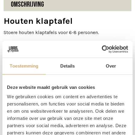
Omschrijving
Houten klaptafel
Stoere houten klaptafels voor 6-8 personen.
Afmetingen
De klaptafels hebben een afmeting van 180 lang en 80
breed. De tafels zijn 75 cm hoog.
Toestemming
Details
Over
Tips!
Deze website maakt gebruik van cookies
In de categorie
tafelstyling
kun je leuke verschillende
decoratieitems vinden om de tafel mee aan te kleden.
We gebruiken cookies om content en advertenties te
personaliseren, om functies voor social media te bieden
Vragen
en om ons websiteverkeer te analyseren. Ook delen we
informatie over uw gebruik van onze site met onze
Mocht je vragen hebben over dit product, dan kun je ons
partners voor social media, adverteren en analyse. Deze
altijd een berichtje of e-mail sturen. Je kunt ons bereiken
partners kunnen deze gegevens combineren met andere
op 06 20 21 73 66 of mail naar
info@loodsofrentals.nl
. We