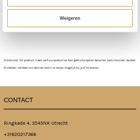
niet in de loods aanwezig voor het ophalen of terugbrengen van de
spullen.
Weigeren
Meer lezen over hoe het in zijn werk gaat?
Dat lees je hier!
Disclaimer: Dit product is een verhuurproduct en kan gebruikssporen bevatten zoals krassen, deuken
of vlekken. We doen ons best de items zo netjes mogelijk bij je af te leveren.
CONTACT
Ringkade 4, 3545NK Utrecht
+31620217366