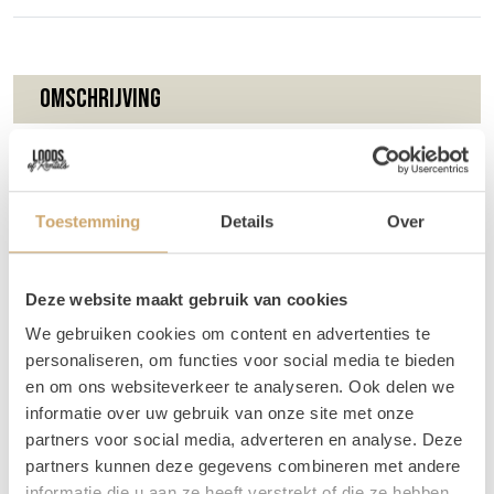
Omschrijving
Dit hexagon welkomstbord van hout zet direct de toon
voor jullie event! Oh, en het staat natuurlijk prachtig op
foto's ;). De tekst kan er in het Nederlands of Engels op
Toestemming
Details
Over
worden gezet. Het bord wordt geleverd zonder ezel. Wil je
jullie namen en datum op het bord hebben?
Huur dan
deze variant!
Deze website maakt gebruik van cookies
Tip:
Stijl je bord met wat groen en bloemen en plaats hem
We gebruiken cookies om content en advertenties te
op een
ezel
. Zo heb je direct een prachtig item helemaal
personaliseren, om functies voor social media te bieden
zelf gestyled!
en om ons websiteverkeer te analyseren. Ook delen we
informatie over uw gebruik van onze site met onze
Is dit bord niet helemaal wat jullie zoeken? Bekijk dan
partners voor social media, adverteren en analyse. Deze
ook eens de rest van ons
assortiment
! Er zit vast iets
partners kunnen deze gegevens combineren met andere
tussen wat jullie wel mooi vinden!
informatie die u aan ze heeft verstrekt of die ze hebben