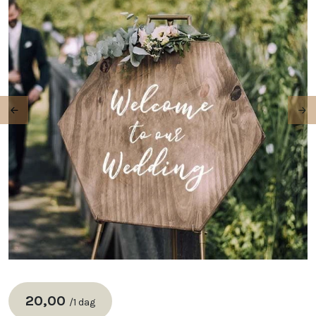
Previous
Ne
20,00
/
1 dag