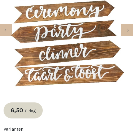
Previous
Ne
6,50
/
1 dag
Varianten