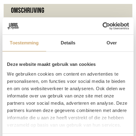
Omschrijving
Schroef deze pijl met tekst op je wegwijzer paal en wijs
jouw gasten de juiste weg! Ideaal voor bijvoorbeeld een
outdoor ceremonie waar je een stukje heen moet lopen, of
Toestemming
Details
Over
op een locatie met verschillende gebouwen.
Je kan kiezen uit een aantal standaard teksten zoals:
Deze website maakt gebruik van cookies
event, feest, toiletten, etc. We kunnen de teksten er in het
We gebruiken cookies om content en advertenties te
Nederlands of Engels opzetten.
personaliseren, om functies voor social media te bieden
Let op: We leveren
geen
schroeven mee met de pijlen.
en om ons websiteverkeer te analyseren. Ook delen we
informatie over uw gebruik van onze site met onze
Past de gebeitste look niet bij jullie event? Dan kun je
partners voor social media, adverteren en analyse. Deze
deze pijlen ook nog huren met een
zwarte
of
blanke
look.
partners kunnen deze gegevens combineren met andere
informatie die u aan ze heeft verstrekt of die ze hebben
Tip:
Huur bij de pijlen een
wegwijzerpaal
en schroef de
verzameld op basis van uw gebruik van hun services.
pijlen hieraan op!