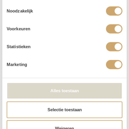
Vergeet niet om bij het afrekenen aan te geven in welke
Toestemmingsselectie
taal de tekst op de pijl moet komen!
Noodzakelijk
Verhuur - Hoe werkt het? In het kort..
Voorkeuren
Onze prijzen zijn voor 3 dagen. De ophaaldag, de gebruiksdag en de
terugbreng dag.
Bij het bestellen: Voer alleen de dagen in waarop je het gebruikt. Trouw
Statistieken
je op 25 april, voer dan 2 keer 25 april in. Duurt jouw event 3 dagen, vul
dan 25-27 april in.
Marketing
Je kunt de items laten bezorgen of zelf in Utrecht komen ophalen.
De dag voor je event kun je de items ophalen of laten bezorgen. De dag
na je event mag het weer terugbrengen, of halen wij het voor je op! Valt
jouw bezorgdag/terugbreng dag in het weekend? Dan plannen we
Alles toestaan
daarom heen. Bijvoorbeeld: Jullie trouwen op zaterdag. De items
worden dan op vrijdag bezorgd, en op maandag weer opgehaald. De
verhuurchauffeurs rijden niet op zaterdag of zondag en we zijn dan ook
Selectie toestaan
niet in de loods aanwezig voor het ophalen of terugbrengen van de
spullen.
Weigeren