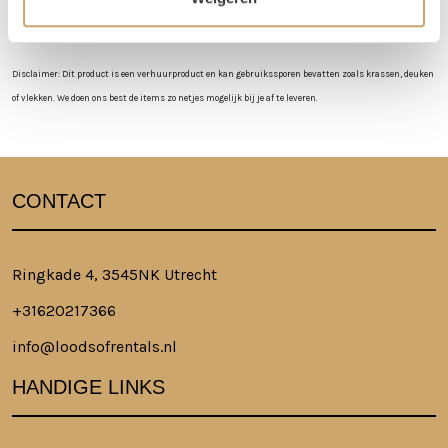
Meer lezen over hoe het in zijn werk gaat?
Dat lees je hier!
Disclaimer: Dit product is een verhuurproduct en kan gebruikssporen bevatten zoals krassen, deuken
of vlekken. We doen ons best de items zo netjes mogelijk bij je af te leveren.
CONTACT
Ringkade 4, 3545NK Utrecht
+31620217366
info@loodsofrentals.nl
HANDIGE LINKS