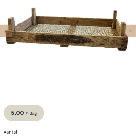
Previous
Ne
5,00
/
1 dag
Aantal: