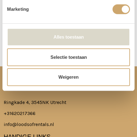
niet in de loods aanwezig voor het ophalen of terugbrengen van de
Marketing
spullen.
Meer lezen over hoe het in zijn werk gaat?
Dat lees je hier!
Alles toestaan
Disclaimer: Dit product is een verhuurproduct en kan gebruikssporen bevatten zoals krassen, deuken
of vlekken. We doen ons best de items zo netjes mogelijk bij je af te leveren.
Selectie toestaan
Weigeren
CONTACT
Ringkade 4, 3545NK Utrecht
+31620217366
info@loodsofrentals.nl
HANDIGE LINKS