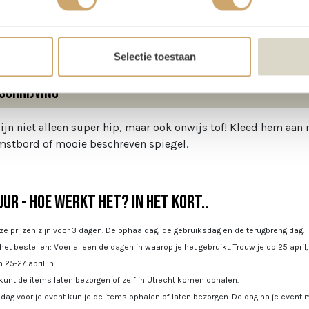
te
150 cm
Selectie toestaan
schrijving
zijn niet alleen super hip, maar ook onwijs tof! Kleed hem aan
stbord of mooie beschreven spiegel.
ur - Hoe werkt het? In het kort..
e prijzen zijn voor 3 dagen. De ophaaldag, de gebruiksdag en de terugbreng dag.
 het bestellen: Voer alleen de dagen in waarop je het gebruikt. Trouw je op 25 april
 25-27 april in.
kunt de items laten bezorgen of zelf in Utrecht komen ophalen.
dag voor je event kun je de items ophalen of laten bezorgen. De dag na je event m