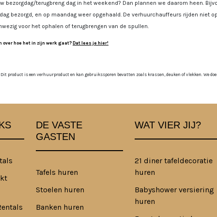
uw bezorgdag/terugbreng dag in het weekend? Dan plannen we daarom heen. Bijvoo
jdag bezorgd, en op maandag weer opgehaald. De verhuurchauffeurs rijden niet op
nwezig voor het ophalen of terugbrengen van de spullen.
 over hoe het in zijn werk gaat?
Dat lees je hier!
 Dit product is een verhuurproduct en kan gebruikssporen bevatten zoals krassen, deuken of vlekken. We doen o
KS
DE VASTE
WAT VIER JIJ?
GASTEN
tals
21 diner tafeldecoratie
Tafels huren
huren
kt
Stoelen huren
Babyshower versiering
huren
Rentals
Banken huren