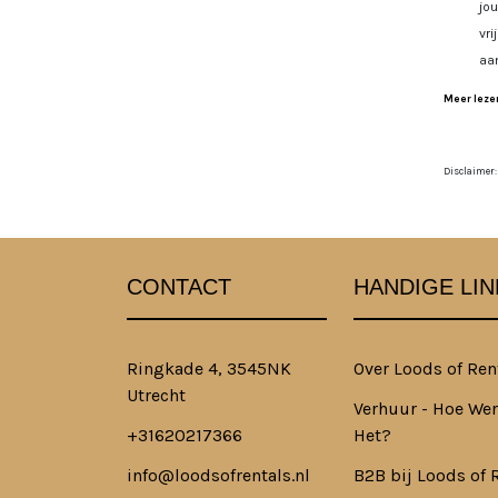
jo
vri
aa
Meer lezen
Disclaimer:
CONTACT
HANDIGE LIN
Ringkade 4, 3545NK
Over Loods of Ren
Utrecht
Verhuur - Hoe Wer
+31620217366
Het?
info@loodsofrentals.nl
B2B bij Loods of 