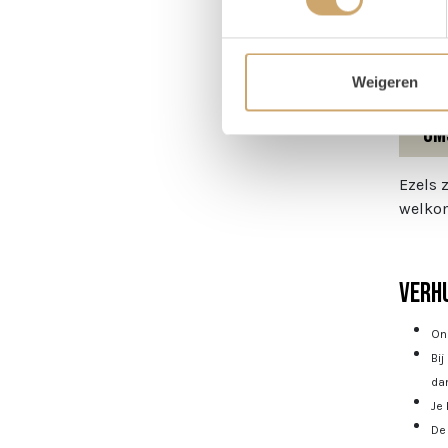
Hoog
Weigeren
Om
Ezels 
welkom
Verhu
Onz
Bij
dan
Je 
De 