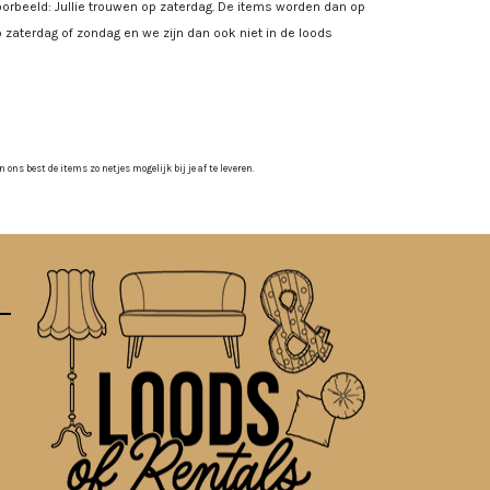
rbeeld: Jullie trouwen op zaterdag. De items worden dan op
 zaterdag of zondag en we zijn dan ook niet in de loods
ns best de items zo netjes mogelijk bij je af te leveren.