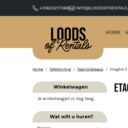
+31620217366
INFO@LOODSOFRENTALS
HOME
Home
Tafelstyling
Taartplateaus
Etagère 5
Eta
Winkelwagen
Je winkelwagen is nog leeg.
Wat wilt u huren?