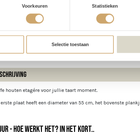
Voorkeuren
Statistieken
oducteigenschappen
te
65 cm
ter
55 cm
Selectie toestaan
schrijving
ffe houten etagére voor jullie taart moment.
erste plaat heeft een diameter van 55 cm, het bovenste plankj
ur - Hoe werkt het? In het kort..