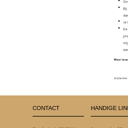
Onz
Bij
dan
Je 
De 
jo
vri
aa
Meer lezen
Disclaimer:
CONTACT
HANDIGE LIN