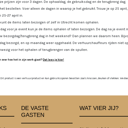
e prijzen zijn voor 3 dagen. De ophaaldag, de gebruiksdag en de terugbreng dag.
 het bestellen: Voer alleen de dagen in waarop je het gebruikt. Trouw je op 25 april
 25-27 april in.
kunt de items laten bezorgen of zelf in Utrecht komen ophalen.
dag voor je event kun je de items ophalen of laten bezorgen. De dag na je event m
uw bezorgdag/terugbreng dag in het weekend? Dan plannen we daarom heen. Bijvoo
jdag bezorgd, en op maandag weer opgehaald. De verhuurchauffeurs rijden niet op
nwezig voor het ophalen of terugbrengen van de spullen.
 over hoe het in zijn werk gaat?
Dat lees je hier!
 Dit product is een verhuurproduct en kan gebruikssporen bevatten zoals krassen, deuken of vlekken. We doen o
KS
DE VASTE
WAT VIER JIJ?
GASTEN