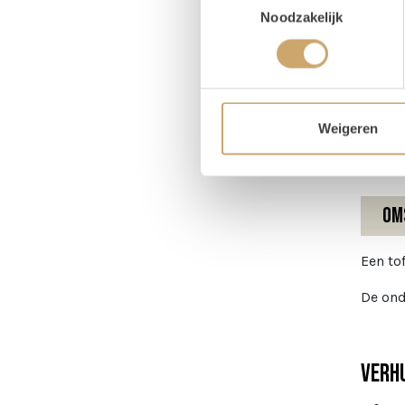
Noodzakelijk
Pr
Hoog
Diame
Weigeren
Om
Een to
De ond
Verhu