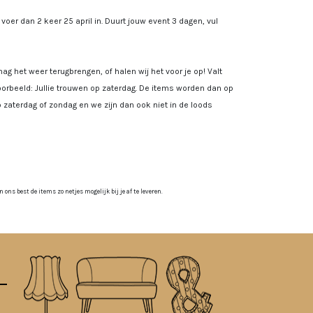
, voer dan 2 keer 25 april in. Duurt jouw event 3 dagen, vul
ag het weer terugbrengen, of halen wij het voor je op! Valt
rbeeld: Jullie trouwen op zaterdag. De items worden dan op
 zaterdag of zondag en we zijn dan ook niet in de loods
ns best de items zo netjes mogelijk bij je af te leveren.