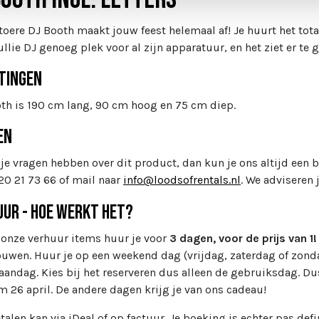
toere DJ Booth maakt jouw feest helemaal af! Je huurt het tota
ullie DJ genoeg plek voor al zijn apparatuur, en het ziet er te 
tingen
th is 190 cm lang, 90 cm hoog en 75 cm diep.
en
je vragen hebben over dit product, dan kun je ons altijd een b
20 21 73 66 of mail naar
info@loodsofrentals.nl
. We adviseren 
uur - Hoe werkt het?
 onze verhuur items huur je voor
3 dagen, voor de prijs van 1
uwen. Huur je op een weekend dag (vrijdag, zaterdag of zond
andag. Kies bij het reserveren dus alleen de gebruiksdag. Dus 
m 26 april. De andere dagen krijg je van ons cadeau!
talen kan via iDeal of op factuur. Je boeking is echter pas defin