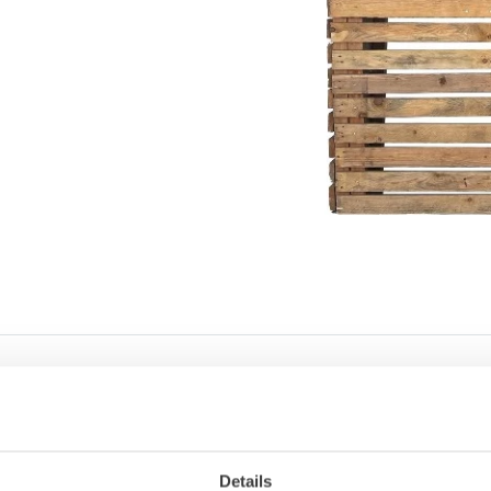
oducten in pakket
DJ Booth
1x
Details