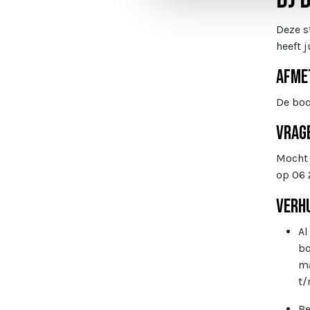
Deze s
heeft j
Afme
De boo
Vrag
Mocht 
op 06 
Verh
Al
bo
ma
t/
Be