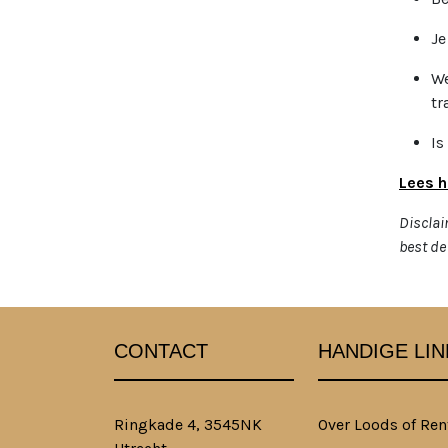
Je
We
tr
Is
Lees h
Disclai
best de 
CONTACT
HANDIGE LIN
Ringkade 4, 3545NK
Over Loods of Ren