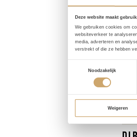
1x
Deze website maakt gebruik
We gebruiken cookies om cont
websiteverkeer te analyseren
media, adverteren en analys
Pr
verstrekt of die ze hebben v
Lengt
Toestemmingsselectie
Noodzakelijk
Hoog
Diept
Weigeren
Om
DJ 