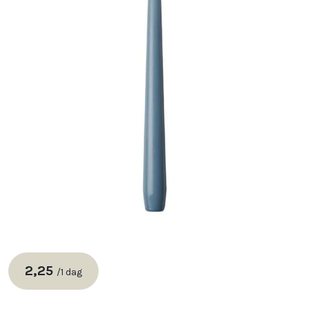
2,25
/
1 dag