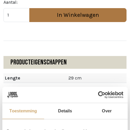
Aantal:
In Winkelwagen
Producteigenschappen
Lengte
29 cm
Omschrijving
Toestemming
Details
Over
Deze mooie dinerkaarsen staan te gek in onze kandelaren.