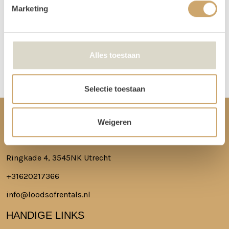
spullen.
Marketing
Meer lezen over hoe het in zijn werk gaat?
Dat lees je hier!
Alles toestaan
Disclaimer: Dit product is een verhuurproduct en kan gebruikssporen bevatten zoals krassen, deuken
of vlekken. We doen ons best de items zo netjes mogelijk bij je af te leveren.
Selectie toestaan
CONTACT
Weigeren
Ringkade 4, 3545NK Utrecht
+31620217366
info@loodsofrentals.nl
HANDIGE LINKS