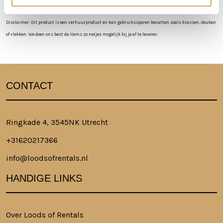
Disclaimer: Dit product is een verhuurproduct en kan gebruikssporen bevatten zoals krassen, deuken
of vlekken. We doen ons best de items zo netjes mogelijk bij je af te leveren.
CONTACT
Ringkade 4, 3545NK Utrecht
+31620217366
info@loodsofrentals.nl
HANDIGE LINKS
Over Loods of Rentals