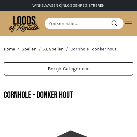
WINKELWAGEN
0
INLOGGEN
REGISTREREN
Home
Spellen
XL Spellen
Cornhole - donker hout
Bekijk Categorieën
Cornhole - donker hout