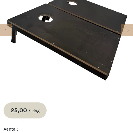
Previous
Ne
25,00
/
1 dag
Aantal: