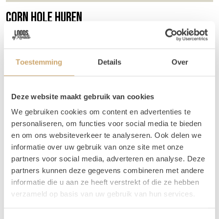
Corn hole huren
Het populaire spelletje van dit moment! Deze mag niet
ontbreken op je event op tuinfeestje.
Toestemming
Details
Over
Spelregels
Het doel van het spel is simpel, gooi precies 21 punten.
Deze website maakt gebruik van cookies
Gooi je een zakje op het bord, dan is dat 1 punt waard.
Voor 3 punten gooi je het zakje in het gat. Maar let op,
We gebruiken cookies om content en advertenties te
gooi je meer dan 21 punten? Dan ga je terug naar 15
personaliseren, om functies voor social media te bieden
punten.
en om ons websiteverkeer te analyseren. Ook delen we
informatie over uw gebruik van onze site met onze
Voordat je begint zet je de borden tegenover elkaar, op
partners voor social media, adverteren en analyse. Deze
een afstand van 8 meter. Zet de borden gerust wat dichter
partners kunnen deze gegevens combineren met andere
bij elkaar als de afstand te lastig is. Verdeel de 4 spelers
informatie die u aan ze heeft verstrekt of die ze hebben
over 2 teams. Teams hebben een speler bij elk board
verzameld op basis van uw gebruik van hun services.
staan, je teammaatje staat dus tegenover je.