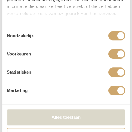
prijs van 1
! Zo krijg je lekker de tijd om op en af te
informatie die u aan ze heeft verstrekt of die ze hebben
bouwen. Huur je op een weekend dag (vrijdag,
verzameld op basis van uw gebruik van hun services.
zaterdag, of zondag) dan loopt jouw huurperiode tot
en met maandag. Kies bij het reserveren dus alleen de
Toestemmingsselectie
gebruiksdag. Dus huur je op 25 april, kies dan van 25
Noodzakelijk
april t/m 25 april. De andere dagen krijg je van ons
cadeau!
Voorkeuren
Betalen kan via iDeal of op factuur. Je boeking is
echter pas definitief na betaling.
Je kunt de items laten bezorgen of zelf in Utrecht
Statistieken
komen ophalen.
We kunnen de order ook voor je bezorgen! Bij een
orderbedrag boven de €300 krijg je korting op de
Marketing
transportkosten.
Is er iets beschadigd? Dat kan gebeuren. Helaas
moeten we deze kosten wel in rekening brengen
Alles toestaan
Lees hier alle veelgestelde vragen over