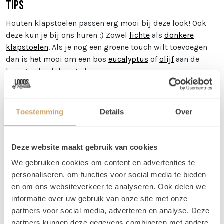
Tips
Houten klapstoelen passen erg mooi bij deze look! Ook
deze kun je bij ons huren :) Zowel
lichte
als
donkere
klapstoelen
. Als je nog een groene touch wilt toevoegen
dan is het mooi om een bos
eucalyptus
of
olijf
aan de
hexagon backdrop te knopen.
Vragen
Toestemming
Details
Over
Als de website aangeeft dat het setje niet beschikbaar is,
neem dan contact met ons op. Het kan namelijk zo zijn
dat 1 product niet op voorraad is, maar we hebben voor
Deze website maakt gebruik van cookies
veel producten een alternatief! Je kunt ons bereiken op 06
We gebruiken cookies om content en advertenties te
20 21 73 66 of mail naar
info@loodsofrentals.nl
personaliseren, om functies voor social media te bieden
en om ons websiteverkeer te analyseren. Ook delen we
informatie over uw gebruik van onze site met onze
Verhuur - Hoe werkt het?
partners voor social media, adverteren en analyse. Deze
Al onze verhuur items huur je voor
3 dagen, voor de
partners kunnen deze gegevens combineren met andere