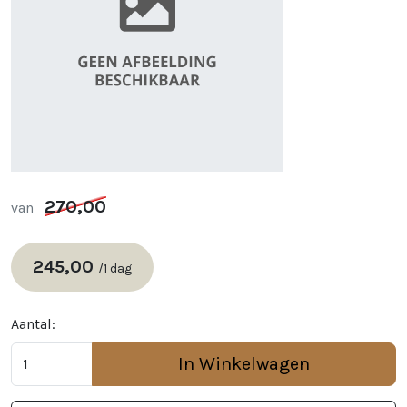
270,00
van
245,00
/
1 dag
Aantal:
In Winkelwagen