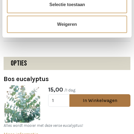
het huren bij Loods of Rentals
.
Selectie toestaan
Weigeren
Disclaimer: Dit product is een verhuurproduct en kan gebruikssporen bevatten zoals krassen, deuken
of vlekken. We doen ons best de items zo netjes mogelijk bij je af te leveren.
Opties
Bos eucalyptus
15,00
/1 dag
In Winkelwagen
Alles wordt mooier met deze verse eucalyptus!