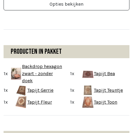
Opties bekijken
Producten in pakket
Backdrop hexagon
1x
zwart - zonder
1x
Tapijt Bea
doek
1x
Tapijt Gerrie
1x
Tapijt Teuntje
1x
Tapijt Fleur
1x
Tapijt Toon