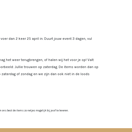
, voer dan 2 keer 25 april in. Duurt jouw event 3 dagen, vul
ag het weer terugbrengen, of halen wij het voor je op! Valt
rbeeld: Jullie trouwen op zaterdag. De items worden dan op
 zaterdag of zondag en we zijn dan ook niet in de loods
ns best de items zo netjes mogelijk bij je af te leveren.