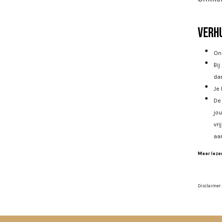
Verhu
Onz
Bij
dan
Je 
De 
jo
vri
aa
Meer lezen
Disclaimer: