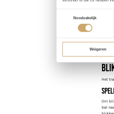
Pr
Toestemmingsselectie
Noodzakelijk
Magaz
Weigeren
Om
Bli
Het tr
Spel
Om bli
bal na
blikke