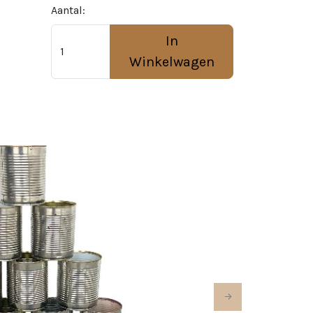
Aantal:
In
Winkelwagen
Next