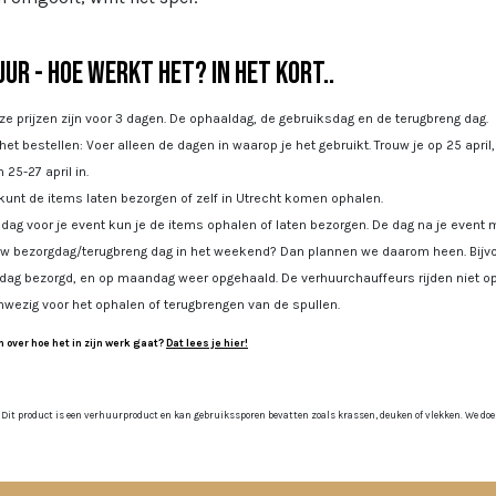
ur - Hoe werkt het? In het kort..
e prijzen zijn voor 3 dagen. De ophaaldag, de gebruiksdag en de terugbreng dag.
 het bestellen: Voer alleen de dagen in waarop je het gebruikt. Trouw je op 25 april
 25-27 april in.
kunt de items laten bezorgen of zelf in Utrecht komen ophalen.
dag voor je event kun je de items ophalen of laten bezorgen. De dag na je event m
uw bezorgdag/terugbreng dag in het weekend? Dan plannen we daarom heen. Bijvoo
jdag bezorgd, en op maandag weer opgehaald. De verhuurchauffeurs rijden niet op
nwezig voor het ophalen of terugbrengen van de spullen.
 over hoe het in zijn werk gaat?
Dat lees je hier!
 Dit product is een verhuurproduct en kan gebruikssporen bevatten zoals krassen, deuken of vlekken. We doen o