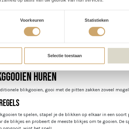
oducteigenschappen
Voorkeuren
Statistieken
ijn voorraad
2 stuks
Selectie toestaan
schrijving
kggooien huren
aditionele blikgooien, gooi met de pitten zakken zoveel mogel
regels
kgooien te spelen, stapel je de blikken op elkaar in een soort
ar de blikjes en probeert de meeste blikjes om te gooien. De s
n omgooit, wint het spel!