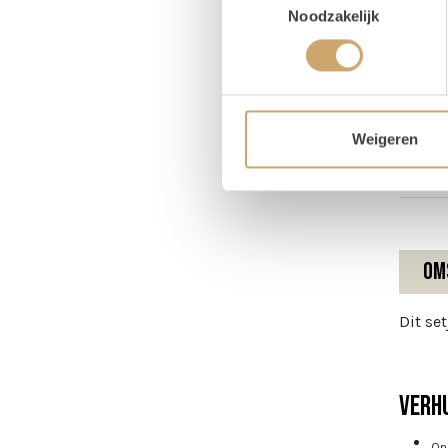
Noodzakelijk
Pr
Magaz
Breed
Weigeren
Hoog
Om
Dit set
Verhu
Onz