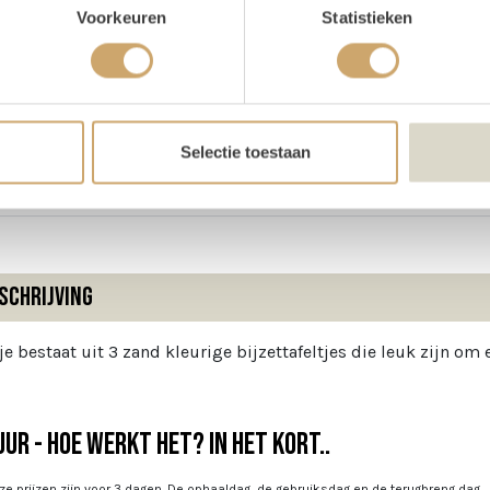
Voorkeuren
Statistieken
oducteigenschappen
ijn voorraad
1 stuks
te
40 cm
Selectie toestaan
te
50 cm
schrijving
je bestaat uit 3 zand kleurige bijzettafeltjes die leuk zijn om 
ur - Hoe werkt het? In het kort..
e prijzen zijn voor 3 dagen. De ophaaldag, de gebruiksdag en de terugbreng dag.