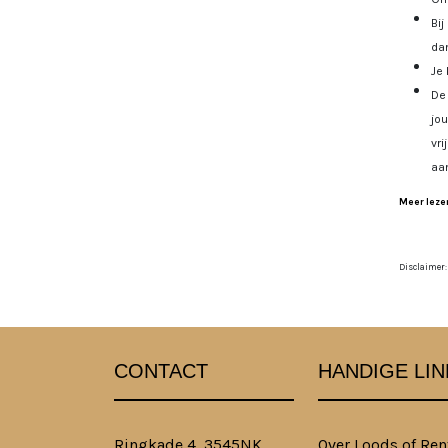
Bij
dan
Je 
De 
jo
vri
aa
Meer lezen
Disclaimer:
CONTACT
HANDIGE LIN
Ringkade 4, 3545NK
Over Loods of Ren