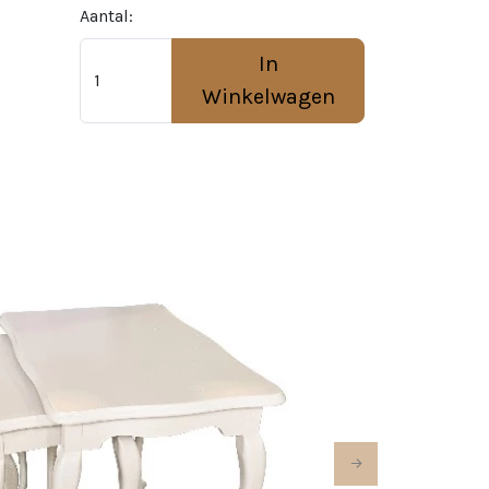
Aantal:
In
Winkelwagen
Next