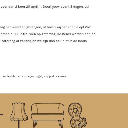
, voer dan 2 keer 25 april in. Duurt jouw event 3 dagen, vul
ag het weer terugbrengen, of halen wij het voor je op! Valt
rbeeld: Jullie trouwen op zaterdag. De items worden dan op
 zaterdag of zondag en we zijn dan ook niet in de loods
ns best de items zo netjes mogelijk bij je af te leveren.