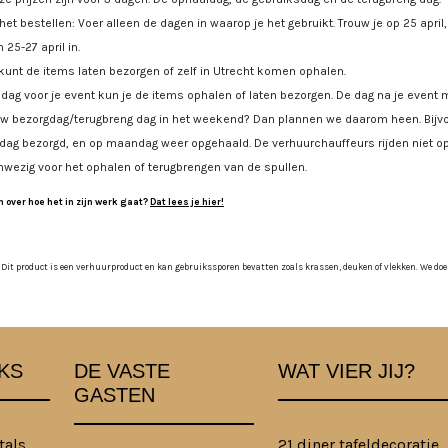
 het bestellen: Voer alleen de dagen in waarop je het gebruikt. Trouw je op 25 april
 25-27 april in.
kunt de items laten bezorgen of zelf in Utrecht komen ophalen.
dag voor je event kun je de items ophalen of laten bezorgen. De dag na je event m
uw bezorgdag/terugbreng dag in het weekend? Dan plannen we daarom heen. Bijvoo
jdag bezorgd, en op maandag weer opgehaald. De verhuurchauffeurs rijden niet op
nwezig voor het ophalen of terugbrengen van de spullen.
 over hoe het in zijn werk gaat?
Dat lees je hier!
 Dit product is een verhuurproduct en kan gebruikssporen bevatten zoals krassen, deuken of vlekken. We doen o
KS
DE VASTE
WAT VIER JIJ?
GASTEN
tals
21 diner tafeldecoratie