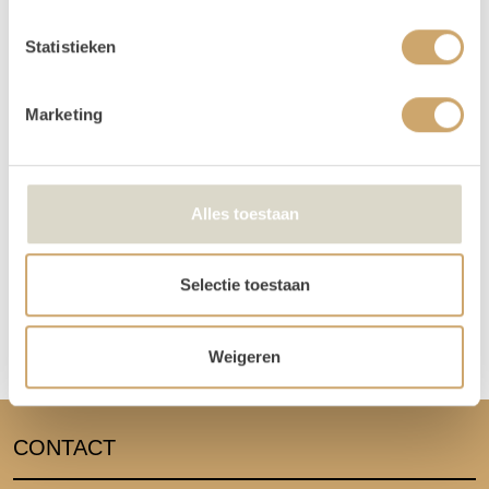
De dag voor je event kun je de items ophalen of laten bezorgen. De dag
na je event mag het weer terugbrengen, of halen wij het voor je op! Valt
Statistieken
jouw bezorgdag/terugbreng dag in het weekend? Dan plannen we
daarom heen. Bijvoorbeeld: Jullie trouwen op zaterdag. De items
Marketing
worden dan op vrijdag bezorgd, en op maandag weer opgehaald. De
verhuurchauffeurs rijden niet op zaterdag of zondag en we zijn dan ook
niet in de loods aanwezig voor het ophalen of terugbrengen van de
spullen.
Alles toestaan
Meer lezen over hoe het in zijn werk gaat?
Dat lees je hier!
Selectie toestaan
Disclaimer: Dit product is een verhuurproduct en kan gebruikssporen bevatten zoals krassen, deuken
of vlekken. We doen ons best de items zo netjes mogelijk bij je af te leveren.
Weigeren
CONTACT