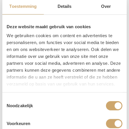
Toestemming
Details
Over
Omschrijving
Dit setje bestaat uit 3 houten bijzettafeltjes die leuk zijn
Deze website maakt gebruik van cookies
om een saai hoekje te decoreren.
We gebruiken cookies om content en advertenties te
personaliseren, om functies voor social media te bieden
Afmetingen tafeltjes (hoogte x lengte x breedte)
en om ons websiteverkeer te analyseren. Ook delen we
Kleinste: 50 cm x 30 cm x 30 cm
informatie over uw gebruik van onze site met onze
Middel: 52 cm x 40 cm x 33 cm
partners voor social media, adverteren en analyse. Deze
Grootste: 55 cm x 50 cm x 40 cm
partners kunnen deze gegevens combineren met andere
informatie die u aan ze heeft verstrekt of die ze hebben
Verhuur - Hoe werkt het? In het kort..
verzameld op basis van uw gebruik van hun services.
Onze prijzen zijn voor 3 dagen. De ophaaldag, de gebruiksdag en de
terugbreng dag.
Toestemmingsselectie
Noodzakelijk
Bij het bestellen: Voer alleen de dagen in waarop je het gebruikt. Trouw
je op 25 april, voer dan 2 keer 25 april in. Duurt jouw event 3 dagen, vul
dan 25-27 april in.
Voorkeuren
Je kunt de items laten bezorgen of zelf in Utrecht komen ophalen.