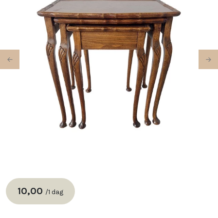
Previous
Ne
10,00
/
1 dag