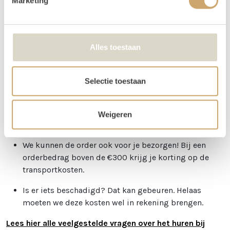
Marketing
zaterdag of zondag) dan loopt jouw huurperiode tot
en met maandag. Kies bij het reserveren dus alleen de
gebruiksdag. Dus huur je op 26 april, kies dan van 26
april t/m 26 april. De andere dagen krijg je van ons
Alles toestaan
cadeau!
Betalen kan via iDeal of op factuur. Je boeking is
Selectie toestaan
echter pas definitief na betaling.
Je kunt de items laten bezorgen of zelf in Utrecht
Weigeren
komen ophalen.
We kunnen de order ook voor je bezorgen! Bij een
orderbedrag boven de €300 krijg je korting op de
transportkosten.
Is er iets beschadigd? Dat kan gebeuren. Helaas
moeten we deze kosten wel in rekening brengen.
Lees hier alle veelgestelde vragen over het huren bij