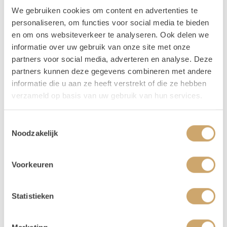
Vragen
We gebruiken cookies om content en advertenties te
personaliseren, om functies voor social media te bieden
Mocht je vragen hebben over dit product, dan kun je ons
en om ons websiteverkeer te analyseren. Ook delen we
altijd een berichtje of e-mail sturen. Je kunt ons bereiken
informatie over uw gebruik van onze site met onze
op 06 20 21 73 66 of mail naar
info@loodsofrentals.nl
. We
partners voor social media, adverteren en analyse. Deze
adviseren je graag!
partners kunnen deze gegevens combineren met andere
Tips
informatie die u aan ze heeft verstrekt of die ze hebben
verzameld op basis van uw gebruik van hun services.
Maak de look compleet en huur de hele
bamboe set
! Zo
heb je direct een hele zithoek voor je feest of event. Kies
Toestemmingsselectie
nog wat
kussentjes
in de kleur van je moodboard erbij.
Noodzakelijk
Style het af met wat toffe
pampaspluimen
of
palmbladeren
in vazen en je hebt de ultieme loungehoek
gestyled.
Voorkeuren
Verhuur - Hoe werkt het?
Statistieken
Al onze verhuur items huur je voor
3 dagen, voor de
prijs van 1!
Zo krijg je lekker de tijd om op en af te
bouwen. Huur je op een weekend dag (vrijdag,