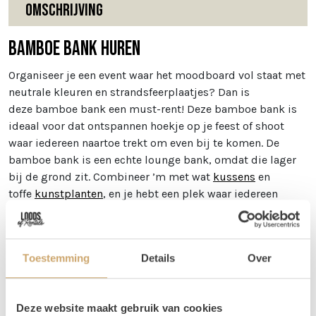
Omschrijving
Bamboe bank huren
Organiseer je een event waar het moodboard vol staat met
neutrale kleuren en strandsfeerplaatjes? Dan is
deze bamboe bank een must-rent! Deze bamboe bank is
ideaal voor dat ontspannen hoekje op je feest of shoot
waar iedereen naartoe trekt om even bij te komen. De
bamboe bank is een echte lounge bank, omdat die lager
bij de grond zit. Combineer ’m met wat
kussens
en
toffe
kunstplanten
, en je hebt een plek waar iedereen
gegarandeerd even wil neerploffen.
Deze bank wordt standaard geleverd met een zitkussens.
Toestemming
Details
Over
Afmetingen
Deze bamboe bank is 115 cm lang en 75 cm breed.
Deze website maakt gebruik van cookies