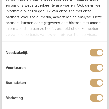
Vragen
en om ons websiteverkeer te analyseren. Ook delen we
informatie over uw gebruik van onze site met onze
Heb je een vraag over dit product? Je kunt ons altijd
partners voor social media, adverteren en analyse. Deze
mailen naar
info@loodsofrentals.nl
.
partners kunnen deze gegevens combineren met andere
informatie die u aan ze heeft verstrekt of die ze hebben
verzameld op basis van uw gebruik van hun services.
Lees hier alle veelgestelde vragen over het huren bij
Loods of Rentals
.
Toestemmingsselectie
Noodzakelijk
Disclaimer: Dit product is een verhuurproduct en kan gebruikssporen bevatten zoals krassen, deuken
Voorkeuren
of vlekken. We doen ons best de items zo netjes mogelijk bij je af te leveren.
Statistieken
Opties
Marketing