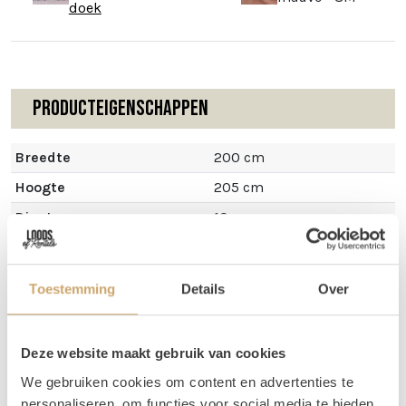
doek
Producteigenschappen
Breedte
200 cm
Hoogte
205 cm
Diepte
10 cm
Toestemming
Details
Over
Omschrijving
Deze website maakt gebruik van cookies
Deze backdrop is gemaakt van zwart metaal, heeft een
We gebruiken cookies om content en advertenties te
dubbele boog en komt met een mauve doek.
personaliseren, om functies voor social media te bieden