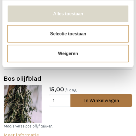
Bos eucalyptus
15,00
/1 dag
Alles toestaan
In Winkelwagen
Selectie toestaan
Alles wordt mooier met deze verse eucalyptus!
Weigeren
Meer informatie
Bos olijfblad
15,00
/1 dag
In Winkelwagen
Mooie verse bos olijf takken.
Meer informatie