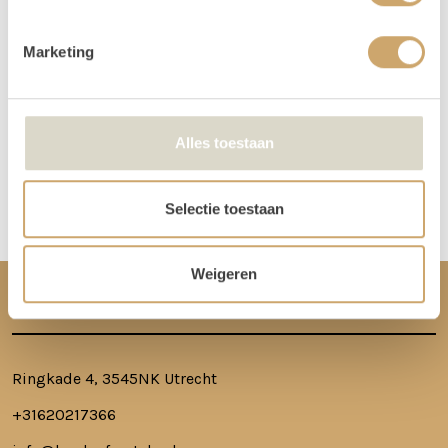
Marketing
Lees hier alle veelgestelde vragen over het huren bij
Loods of Rentals
.
Alles toestaan
Disclaimer: Dit product is een verhuurproduct en kan gebruikssporen bevatten zoals krassen, deuken
of vlekken. We doen ons best de items zo netjes mogelijk bij je af te leveren.
Selectie toestaan
Weigeren
CONTACT
Ringkade 4, 3545NK Utrecht
+31620217366