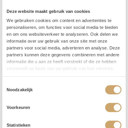
Deze website maakt gebruik van cookies
Producteigenschappen
We gebruiken cookies om content en advertenties te
personaliseren, om functies voor social media te bieden
Breedte
200 cm
en om ons websiteverkeer te analyseren. Ook delen we
informatie over uw gebruik van onze site met onze
Hoogte
205 cm
partners voor social media, adverteren en analyse. Deze
partners kunnen deze gegevens combineren met andere
informatie die u aan ze heeft verstrekt of die ze hebben
verzameld op basis van uw gebruik van hun services.
Omschrijving
Toestemmingsselectie
Deze backdrop is gemaakt van goud metaal, heeft een
Noodzakelijk
dubbele boog en komt met een lila doek.
Vragen
Voorkeuren
Heb je een vraag over dit product? Je kunt ons altijd
Statistieken
mailen naar
info@loodsofrentals.nl
.