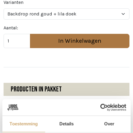
Varianten
Aantal:
In Winkelwagen
Producten in pakket
Backdrop rond
Chiffon doek lila
1x
goud - zonder
1x
- 8M
doek
Toestemming
Details
Over