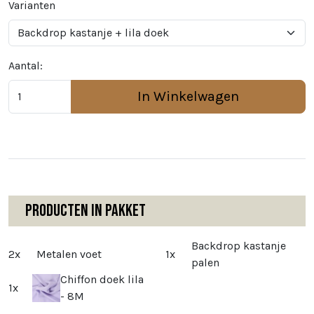
Varianten
Aantal:
In Winkelwagen
Producten in pakket
Backdrop kastanje
2x
Metalen voet
1x
palen
Chiffon doek lila
1x
- 8M