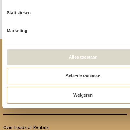
Statistieken
Disclaimer: Dit product is een verhuurproduct en kan gebruikssporen bevatten zoals krassen, deuken
of vlekken. We doen ons best de items zo netjes mogelijk bij je af te leveren.
Marketing
CONTACT
Alles toestaan
Ringkade 4, 3545NK Utrecht
Selectie toestaan
+31620217366
info@loodsofrentals.nl
Weigeren
HANDIGE LINKS
Over Loods of Rentals