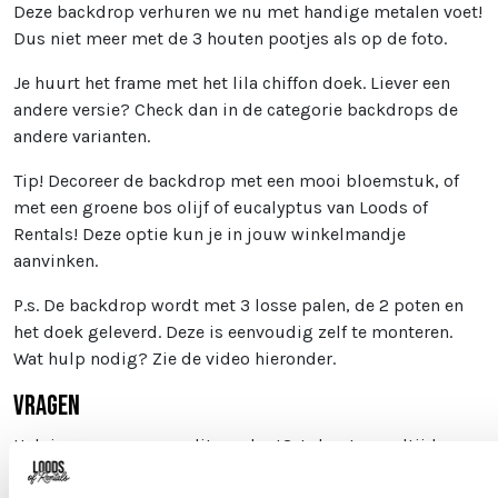
Deze backdrop verhuren we nu met handige metalen voet!
Dus niet meer met de 3 houten pootjes als op de foto.
Je huurt het frame met het lila chiffon doek. Liever een
andere versie? Check dan in de categorie backdrops de
andere varianten.
Tip! Decoreer de backdrop met een mooi bloemstuk, of
met een groene bos olijf of eucalyptus van Loods of
Rentals! Deze optie kun je in jouw winkelmandje
aanvinken.
P.s. De backdrop wordt met 3 losse palen, de 2 poten en
het doek geleverd. Deze is eenvoudig zelf te monteren.
Wat hulp nodig? Zie de video hieronder.
Vragen
Heb je een vraag over dit product? Je kunt ons altijd
mailen naar
info@loodsofrentals.nl
.