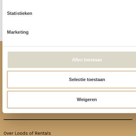
Statistieken
Disclaimer: Dit product is een verhuurproduct en kan gebruikssporen bevatten zoals krassen, deuken
of vlekken. We doen ons best de items zo netjes mogelijk bij je af te leveren.
Marketing
CONTACT
Alles toestaan
Ringkade 4, 3545NK Utrecht
Selectie toestaan
+31620217366
info@loodsofrentals.nl
Weigeren
HANDIGE LINKS
Over Loods of Rentals