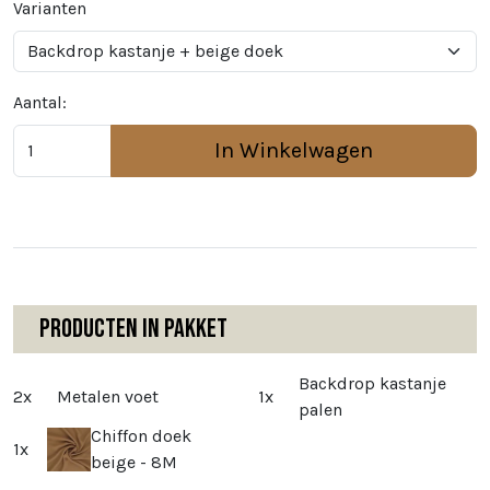
Varianten
Aantal:
In Winkelwagen
Producten in pakket
Backdrop kastanje
2x
Metalen voet
1x
palen
Chiffon doek
1x
beige - 8M