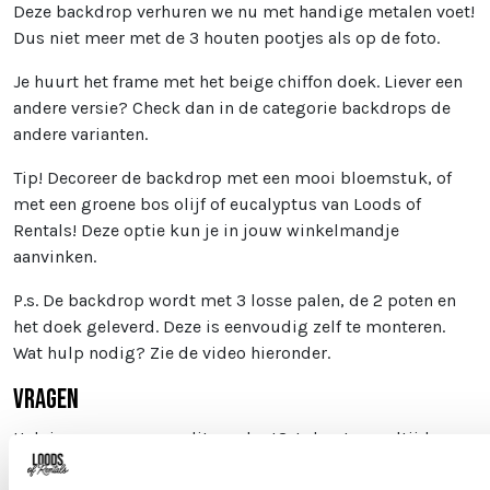
Deze backdrop verhuren we nu met handige metalen voet!
Dus niet meer met de 3 houten pootjes als op de foto.
Je huurt het frame met het beige chiffon doek. Liever een
andere versie? Check dan in de categorie backdrops de
andere varianten.
Tip! Decoreer de backdrop met een mooi bloemstuk, of
met een groene bos olijf of eucalyptus van Loods of
Rentals! Deze optie kun je in jouw winkelmandje
aanvinken.
P.s. De backdrop wordt met 3 losse palen, de 2 poten en
het doek geleverd. Deze is eenvoudig zelf te monteren.
Wat hulp nodig? Zie de video hieronder.
Vragen
Heb je een vraag over dit product? Je kunt ons altijd
mailen naar
info@loodsofrentals.nl
.