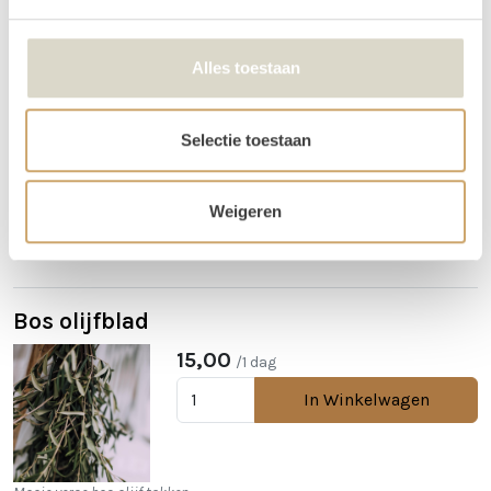
Bos eucalyptus
Alles toestaan
15,00
/1 dag
In Winkelwagen
Selectie toestaan
Weigeren
Alles wordt mooier met deze verse eucalyptus!
Meer informatie
Bos olijfblad
15,00
/1 dag
In Winkelwagen