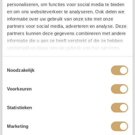
en een groot bloemstuk ook perfect bij een event met
personaliseren, om functies voor social media te bieden
boho vibes!
en om ons websiteverkeer te analyseren. Ook delen we
informatie over uw gebruik van onze site met onze
Tip! Decoreer de backdrop met een mooi bloemstuk, of
partners voor social media, adverteren en analyse. Deze
met een groene bos olijf of eucalyptus van Loods of
partners kunnen deze gegevens combineren met andere
Rentals! Deze optie kun je in jouw winkelmandje
informatie die u aan ze heeft verstrekt of die ze hebben
aanvinken.
verzameld op basis van uw gebruik van hun services.
Toestemmingsselectie
Noodzakelijk
Voorkeuren
Disclaimer: Dit product is een verhuurproduct en kan gebruikssporen bevatten zoals krassen, deuken
of vlekken. We doen ons best de items zo netjes mogelijk bij je af te leveren.
Statistieken
Marketing
Opties