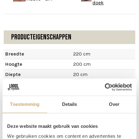
doek
Producteigenschappen
Breedte
220 cm
Hoogte
200 cm
Diepte
20 cm
Toestemming
Details
Over
Omschrijving
Deze geometrische backdrop is zwart en van metaal. Hij
Deze website maakt gebruik van cookies
past perfect in een industrieel plaatje, maar met pluimen
We gebruiken cookies om content en advertenties te