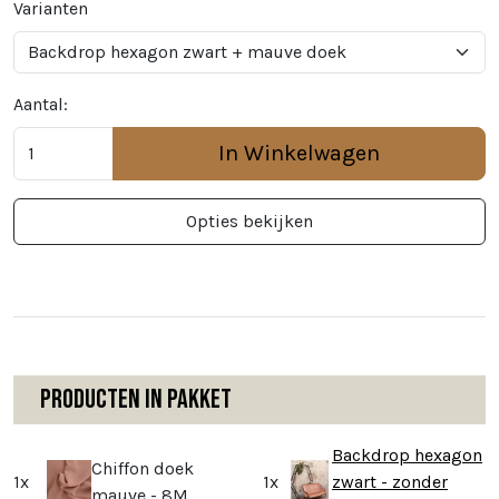
Varianten
Aantal:
In Winkelwagen
Opties bekijken
Producten in pakket
Backdrop hexagon
Chiffon doek
1x
1x
zwart - zonder
mauve - 8M