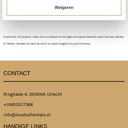
niet in de loods aanwezig voor het ophalen of terugbrengen van de
Weigeren
spullen.
Meer lezen over hoe het in zijn werk gaat?
Dat lees je hier!
Disclaimer: Dit product is een verhuurproduct en kan gebruikssporen bevatten zoals krassen, deuken
of vlekken. We doen ons best de items zo netjes mogelijk bij je af te leveren.
CONTACT
Ringkade 4, 3545NK Utrecht
+31620217366
info@loodsofrentals.nl
HANDIGE LINKS