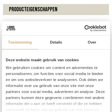
Producteigenschappen
Breedte
220 cm
Hoogte
230 cm
Binnenmaat breedte
182 cm
Toestemming
Details
Over
Deze website maakt gebruik van cookies
Omschrijving
We gebruiken cookies om content en advertenties te
personaliseren, om functies voor social media te bieden
en om ons websiteverkeer te analyseren. Ook delen we
Deze geometrische backdrop is wit en van metaal. Hij
informatie over uw gebruik van onze site met onze
past perfect in een industrieel plaatje, maar met pluimen
partners voor social media, adverteren en analyse. Deze
en een groot bloemstuk ook perfect bij een event met
partners kunnen deze gegevens combineren met andere
boho vibes!
informatie die u aan ze heeft verstrekt of die ze hebben
Tip! Decoreer de backdrop met een mooi bloemstuk, of
verzameld op basis van uw gebruik van hun services.