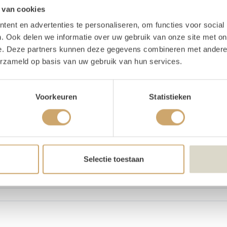
oducten in pakket
 van cookies
ent en advertenties te personaliseren, om functies voor social
. Ook delen we informatie over uw gebruik van onze site met on
etalen voet
1x
e. Deze partners kunnen deze gegevens combineren met andere i
Chiffon doek dusty blue - 8M
erzameld op basis van uw gebruik van hun services.
Voorkeuren
Statistieken
oducteigenschappen
te
249 cm
Selectie toestaan
te
240 cm
nmaat breedte
160 cm