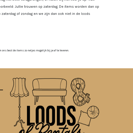
rbeeld: Jullie trouwen op zaterdag. De items worden dan op
 zaterdag of zondag en we zijn dan ook niet in de loods
ns best de items zo netjes mogelijk bij je af te leveren.