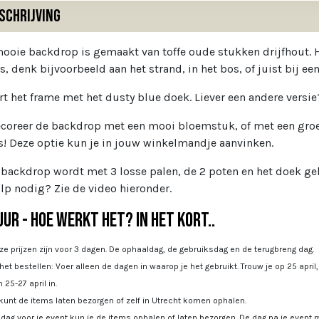
schrijving
ooie backdrop is gemaakt van toffe oude stukken drijfhout. Hi
s, denk bijvoorbeeld aan het strand, in het bos, of juist bij een
rt het frame met het dusty blue doek. Liever een andere versi
ecoreer de backdrop met een mooi bloemstuk, of met een groen
s! Deze optie kun je in jouw winkelmandje aanvinken.
e backdrop wordt met 3 losse palen, de 2 poten en het doek ge
lp nodig? Zie de video hieronder.
ur - Hoe werkt het? In het kort..
e prijzen zijn voor 3 dagen. De ophaaldag, de gebruiksdag en de terugbreng dag.
 het bestellen: Voer alleen de dagen in waarop je het gebruikt. Trouw je op 25 april
 25-27 april in.
kunt de items laten bezorgen of zelf in Utrecht komen ophalen.
dag voor je event kun je de items ophalen of laten bezorgen. De dag na je event m