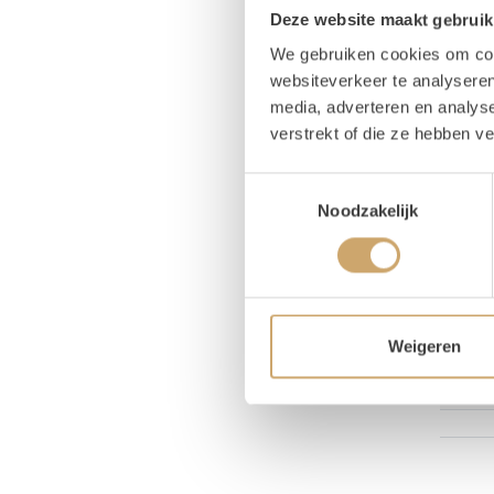
Pr
Deze website maakt gebruik
We gebruiken cookies om cont
websiteverkeer te analyseren
2x
M
media, adverteren en analys
1x
verstrekt of die ze hebben v
Toestemmingsselectie
Noodzakelijk
Pr
Breed
Weigeren
Hoog
Binne