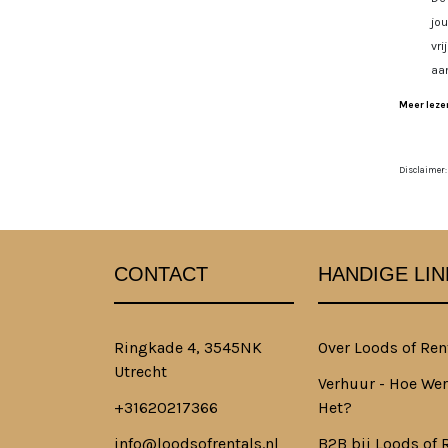
jo
vri
aa
Meer lezen
Disclaimer:
CONTACT
HANDIGE LIN
Ringkade 4, 3545NK
Over Loods of Ren
Utrecht
Verhuur - Hoe Wer
+31620217366
Het?
info@loodsofrentals.nl
B2B bij Loods of 