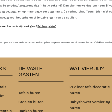
uw bezorgdag/terugbreng dag in het weekend? Dan plannen we daarom heen. Bijvoo
jdag bezorgd, en op maandag weer opgehaald. De verhuurchauffeurs rijden niet op
nwezig voor het ophalen of terugbrengen van de spullen.
 over hoe het in zijn werk gaat?
Dat lees je hier!
 Dit product is een verhuurproduct en kan gebruikssporen bevatten zoals krassen, deuken of vlekken. We doen o
KS
DE VASTE
WAT VIER JIJ?
GASTEN
tals
21 diner tafeldecoratie
Tafels huren
huren
kt
Stoelen huren
Babyshower versiering
huren
Rentals
Banken huren