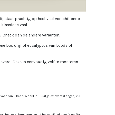
j staat prachtig op heel veel verschillende
 klassieke zaal.
e? Check dan de andere varianten.
e bos olijf of eucalyptus van Loods of
leverd. Deze is eenvoudig zelf te monteren.
, voer dan 2 keer 25 april in. Duurt jouw event 3 dagen, vul
ag het weer terugbrengen, of halen wij het voor je op! Valt