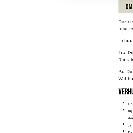
Om
Deze m
locatie
Je huu
Tip! D
Rental
P.s. D
Wat hu
Verhu
Onz
Bij
dan
Je 
De 