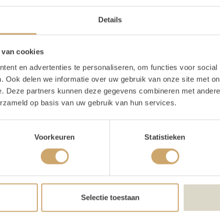
oducten in pakket
Details
ackdrop – Driepoot
1x
 van cookies
ent en advertenties te personaliseren, om functies voor social
. Ook delen we informatie over uw gebruik van onze site met on
e. Deze partners kunnen deze gegevens combineren met andere i
oducteigenschappen
erzameld op basis van uw gebruik van hun services.
te
300 cm
Voorkeuren
Statistieken
te
230 cm
e
100 cm
Selectie toestaan
schrijving