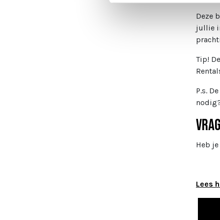
Deze b
jullie
pracht
Tip! D
Rental
P.s. D
nodig?
Vra
Heb je
Lees h