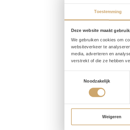
Pr
Toestemming
1x
B
Deze website maakt gebruik
We gebruiken cookies om cont
websiteverkeer te analyseren
media, adverteren en analys
Pr
verstrekt of die ze hebben v
Breed
Toestemmingsselectie
Noodzakelijk
Hoog
Diept
Weigeren
Om