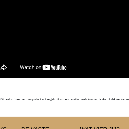
 Dit product is een verhuurproduct en kan gebruikssporen bevatten zoals krassen, deuken of vlekken. We doen o