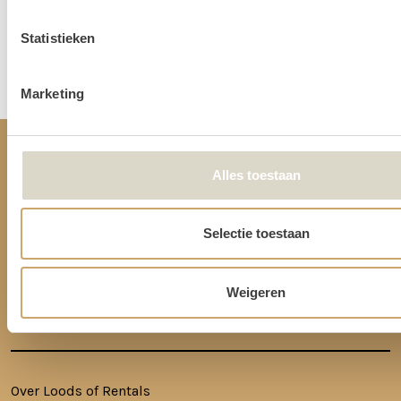
Statistieken
Disclaimer: Dit product is een verhuurproduct en kan gebruikssporen bevatten zoals krassen, deuken
of vlekken. We doen ons best de items zo netjes mogelijk bij je af te leveren.
Marketing
CONTACT
Alles toestaan
Ringkade 4, 3545NK Utrecht
Selectie toestaan
+31620217366
info@loodsofrentals.nl
Weigeren
HANDIGE LINKS
Over Loods of Rentals