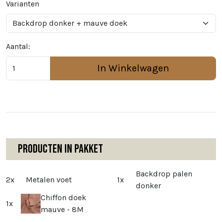
Varianten
Aantal:
In Winkelwagen
Producten in pakket
Backdrop palen
2x
Metalen voet
1x
donker
Chiffon doek
1x
mauve - 8M