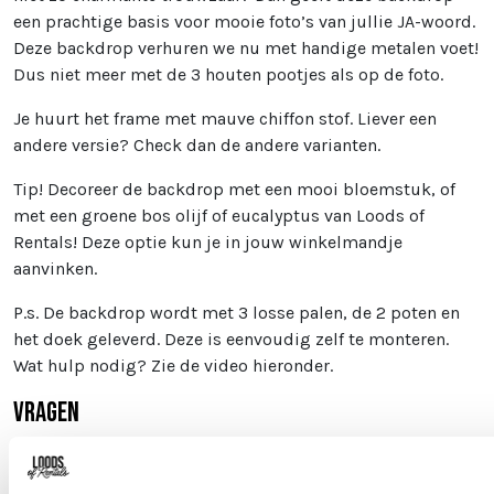
een prachtige basis voor mooie foto’s van jullie JA-woord.
Deze backdrop verhuren we nu met handige metalen voet!
Dus niet meer met de 3 houten pootjes als op de foto.
Je huurt het frame met mauve chiffon stof. Liever een
andere versie? Check dan de andere varianten.
Tip! Decoreer de backdrop met een mooi bloemstuk, of
met een groene bos olijf of eucalyptus van Loods of
Rentals! Deze optie kun je in jouw winkelmandje
aanvinken.
P.s. De backdrop wordt met 3 losse palen, de 2 poten en
het doek geleverd. Deze is eenvoudig zelf te monteren.
Wat hulp nodig? Zie de video hieronder.
Vragen
Heb je een vraag over dit product? Je kunt ons altijd
mailen naar
info@loodsofrentals.nl
.