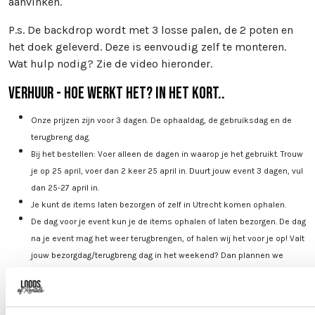
aanvinken.
P.s. De backdrop wordt met 3 losse palen, de 2 poten en
het doek geleverd. Deze is eenvoudig zelf te monteren.
Wat hulp nodig? Zie de video hieronder.
Verhuur - Hoe werkt het? In het kort..
Onze prijzen zijn voor 3 dagen. De ophaaldag, de gebruiksdag en de
terugbreng dag.
Bij het bestellen: Voer alleen de dagen in waarop je het gebruikt. Trouw
je op 25 april, voer dan 2 keer 25 april in. Duurt jouw event 3 dagen, vul
dan 25-27 april in.
Je kunt de items laten bezorgen of zelf in Utrecht komen ophalen.
De dag voor je event kun je de items ophalen of laten bezorgen. De dag
na je event mag het weer terugbrengen, of halen wij het voor je op! Valt
jouw bezorgdag/terugbreng dag in het weekend? Dan plannen we
daarom heen. Bijvoorbeeld: Jullie trouwen op zaterdag. De items
worden dan op vrijdag bezorgd, en op maandag weer opgehaald. De
verhuurchauffeurs rijden niet op zaterdag of zondag en we zijn dan ook