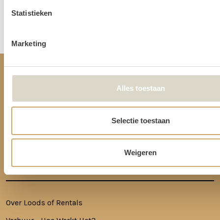
Statistieken
Disclaimer: Dit product is een verhuurproduct en kan gebruikssporen bevatten zoals krassen, deuken
of vlekken. We doen ons best de items zo netjes mogelijk bij je af te leveren.
Marketing
CONTACT
Alles toestaan
Ringkade 4, 3545NK Utrecht
Selectie toestaan
+31620217366
info@loodsofrentals.nl
Weigeren
HANDIGE LINKS
Over Loods of Rentals