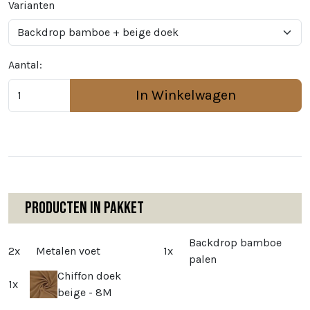
Varianten
Aantal:
In Winkelwagen
Producten in pakket
Backdrop bamboe
2x
Metalen voet
1x
palen
Chiffon doek
1x
beige - 8M