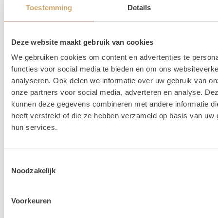
niet in de loods aanwezig voor het ophalen of terugbrengen van de
Toestemming
Details
spullen.
Meer lezen over hoe het in zijn werk gaat?
Dat lees je hier!
Deze website maakt gebruik van cookies
We gebruiken cookies om content en advertenties te persona
functies voor social media te bieden en om ons websiteverke
analyseren. Ook delen we informatie over uw gebruik van on
onze partners voor social media, adverteren en analyse. De
kunnen deze gegevens combineren met andere informatie di
heeft verstrekt of die ze hebben verzameld op basis van uw 
hun services.
Toestemmingsselectie
Noodzakelijk
Voorkeuren