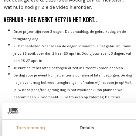
Wat hulp nodig? Zie de video hieronder.
Verhuur - Hoe werkt het? In het kort..
Onze prijzen zijn voor 3 dagen. De ophaaldag, de gebruiksdag en de
terugbreng dag.
Bij het bestellen: Voer alleen de dagen in waarop je het gebruikt. Trouw
je op 25 april, voer dan 2 keer 25 april in. Duurt jouw event 3 dagen, vul
dan 25-27 april in.
Je kunt de items laten bezorgen of zelf in Utrecht komen ophalen.
De dag voor je event kun je de items ophalen of laten bezorgen. De dag
na je event mag het weer terugbrengen, of halen wij het voor je op! Valt
jouw bezorgdag/terugbreng dag in het weekend? Dan plannen we
daarom heen. Bijvoorbeeld: Jullie trouwen op zaterdag. De items
worden dan op vrijdag bezorgd, en op maandag weer opgehaald. De
verhuurchauffeurs rijden niet op zaterdag of zondag en we zijn dan ook
niet in de loods aanwezig voor het ophalen of terugbrengen van de
spullen.
Toestemming
Details