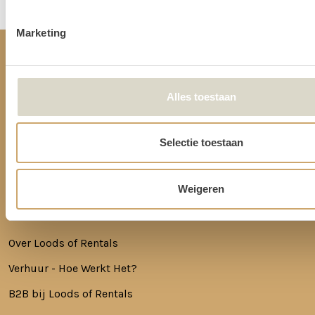
Marketing
CONTACT
Alles toestaan
Ringkade 4, 3545NK Utrecht
+31620217366
Selectie toestaan
info@loodsofrentals.nl
Weigeren
HANDIGE LINKS
Over Loods of Rentals
Verhuur - Hoe Werkt Het?
B2B bij Loods of Rentals