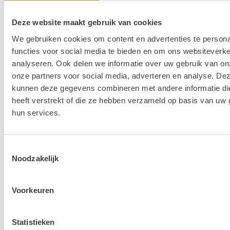
Meer lezen over hoe het in zijn werk gaat?
Dat lees je hier!
Deze website maakt gebruik van cookies
We gebruiken cookies om content en advertenties te persona
functies voor social media te bieden en om ons websiteverke
analyseren. Ook delen we informatie over uw gebruik van on
onze partners voor social media, adverteren en analyse. De
kunnen deze gegevens combineren met andere informatie di
heeft verstrekt of die ze hebben verzameld op basis van uw 
hun services.
Toestemmingsselectie
Noodzakelijk
Voorkeuren
Disclaimer: Dit product is een verhuurproduct en kan gebruikssporen bevatten zoals krassen, deuken
Statistieken
of vlekken. We doen ons best de items zo netjes mogelijk bij je af te leveren.