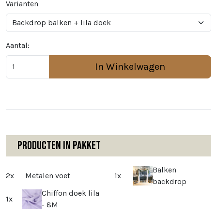
Varianten
Aantal:
In Winkelwagen
Producten in pakket
Balken
2x
Metalen voet
1x
backdrop
Chiffon doek lila
1x
- 8M