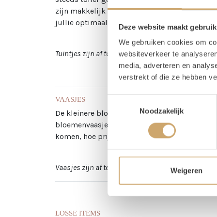
zijn makkelijk op te tillen en te verplaatsen
jullie optimaal genieten van al die bloemenpr
Deze website maakt gebruik
We gebruiken cookies om cont
Tuintjes zijn af te nemen in mini, kleine, middel en 
websiteverkeer te analyseren
media, adverteren en analys
verstrekt of die ze hebben v
VAASJES
Toestemmingsselectie
Noodzakelijk
De kleinere bloemstukjes zorgen zeker niet v
bloemenvaasjes. Zo kun je kiezen voor droogbl
komen, hoe prijziger het wordt.
Vaasjes zijn af te nemen met enkel groenblad of een 
Weigeren
LOSSE ITEMS