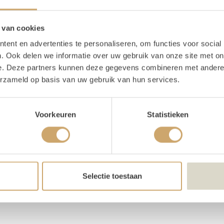
. Na het evenement neem je het stuk mee naar huis en kun je d
acht.
 van cookies
ent en advertenties te personaliseren, om functies voor social
grote maat. Richtprijs: €31,50 - €125,00
. Ook delen we informatie over uw gebruik van onze site met on
e. Deze partners kunnen deze gegevens combineren met andere i
erzameld op basis van uw gebruik van hun services.
Voorkeuren
Statistieken
oor minder sfeer en vreugde. Op dit gebied bieden wij verschi
oemen, verschillend groenblad, verse bloemen, of een mix van
mix van groen en bloemen. Afgewerkt met touw of lint. Richtprijs: €8,2
Selectie toestaan