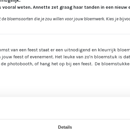
 mogelijk.
s vooral weten. Annette zet graag haar tanden in een nieuw e
et de bloemsoorten die je zou willen voor jouw bloemwerk. Kies je bij
mst van een feest staat er een uitnodigend en kleurrijk bloem
ouw feest of evenement. Het leuke van zo'n bloemstuk is dat 
ij de photobooth, of hang het op bij een feest. De bloemstukke
r dit soort bloemstukken weten we niet, maar wij vinden het in
et lijkt alsof het bloemstuk direct uit de grond komt. Wij zij
Details
e steeds vaker maken. Snappen we, want naast dat het eyecatch