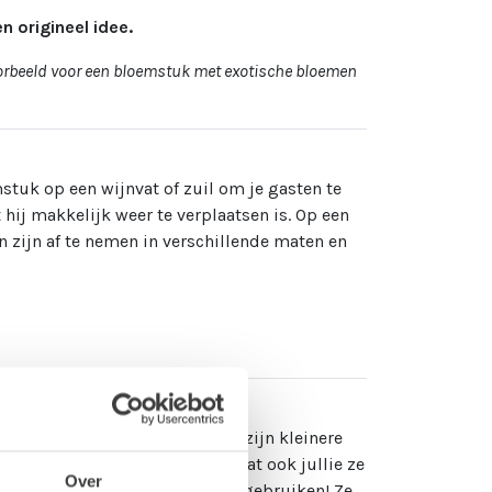
n origineel idee.
voorbeeld voor een bloemstuk met exotische bloemen
stuk op een wijnvat of zuil om je gasten te
hij makkelijk weer te verplaatsen is. Op een
n zijn af te nemen in verschillende maten en
 elk geval een leuke naam! Het zijn kleinere
n al lange tijd fan en merken dat ook jullie ze
Over
ers zijn, kun je ze zo weer hergebruiken! Ze