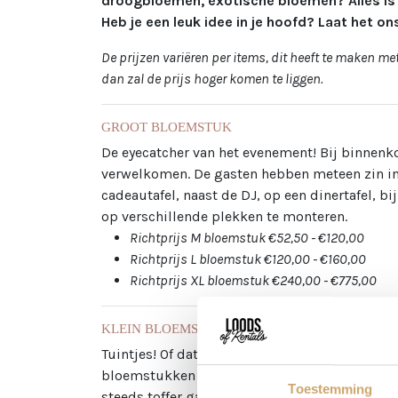
droogbloemen, exotische bloemen? Alles is
Heb je een leuk idee in je hoofd? Laat het on
De prijzen variëren per items, dit heeft te maken m
dan zal de prijs hoger komen te liggen.
GROOT BLOEMSTUK
De eyecatcher van het evenement! Bij binnenko
verwelkomen. De gasten hebben meteen zin in j
cadeautafel, naast de DJ, op een dinertafel, b
op verschillende plekken te monteren.
Richtprijs M bloemstuk €52,50 - €120,00
Richtprijs L bloemstuk €120,00 - €160,00
Richtprijs XL bloemstuk €240,00 - €775,00
KLEIN BLOEMSTUK
Tuintjes! Of dat de officiële benoeming is voo
bloemstukken op een platte schotel, waardoor h
Toestemming
steeds toffer gaan vinden, want Annette mag z