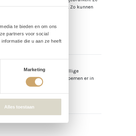
e bloemen nog in een vaas zetten. Zo kunnen
 media te bieden en om ons
ze partners voor social
nformatie die u aan ze heeft
Marketing
llende mogelijkheden voor gezellige
 dat alles! Hoe meer (verse) bloemen er in
5 - €12,00.
Alles toestaan